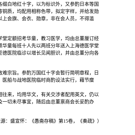
缀白地红十字，以为标识外，又参酌日本等国
等铜质，均配用相称色带，拟定字样，并给发勋
以上会旗、会衣、勋章，非在会人员，不得滥
堂定额招考华童，教习医学，均由总董厘订经
颖华童每班十人先以两班分年送入上海德医学堂
至德医院临诊以增长见闻胆识，并由总董分向各
难宗旨。参酌万国红十字会暂行简明章程，日
，医船与战地医院临时商酌设法实行，藉节糜
往来，均用华文，有关交涉者配用英文，仍以
及一切未尽事宜，随后由总董禀商会长妥酌办
源：盛宣怀：《愚斋存稿》第15卷，《奏疏》）