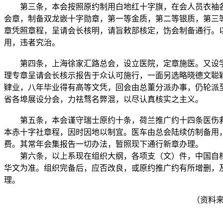
第三条，本会按照原约制用白地红十字旗，在会人员衣袖各
会章，制备双龙嵌十字勋章，第一等金质，第二等银质，第三
章凭照章程，呈请会长核明，请旨敕部核定，饬会制备通行。
用，违者究治。
第四条，上海徐家汇路总会，设立医院，定章施医。又设学
理专章呈请会长核示报告于众认可施行，一面另选略晓德文聪
肄业，八年毕业得有高等文凭，回会由总董分派办事，仍轮派
省各埠展设分会，力祛骛名弊混，以尽认真核实之主义。
第五条，本会谨守瑞士原约十条，荷兰推广约十四条医伤救
本赤十字社章程，因时因地以制宜。医车由总会陆续仿制备用
费。其常年会集报告一切办法，暂照现下通行新章办理。
第六条，以上系现在组织大纲，各项支（文）件，中国自相
华文为准。组织完备后，应否改良，或原约推广约有所增删，
理。
（资料来