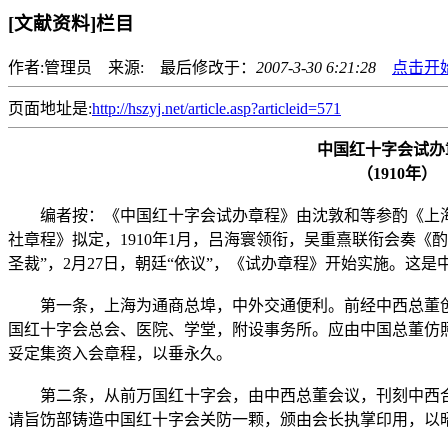
[文献资料]栏目
作者:管理员 来源: 最后修改于：
2007-3-30 6:21:28
点击开
页面地址是:
http://hszyj.net/article.asp?articleid=571
中国红十字会试办
（1910年）
编者按：《中国红十字会试办章程》由沈敦和等参酌《上海
社章程》拟定，1910年1月，吕海寰领衔，吴重熹联衔会奏《
圣裁”，2月27日，朝廷“依议”，《试办章程》开始实施。这
第一条，上海为通商总埠，中外交通便利。前经中西总董创
国红十字会总会、医院、学堂，附设事务所。应由中国总董仿
妥定集资入会章程，以垂永久。
第二条，从前万国红十字会，由中西总董会议，刊刻中西合
请旨饬部铸造中国红十字会关防一颗，颁由会长执掌印用，以