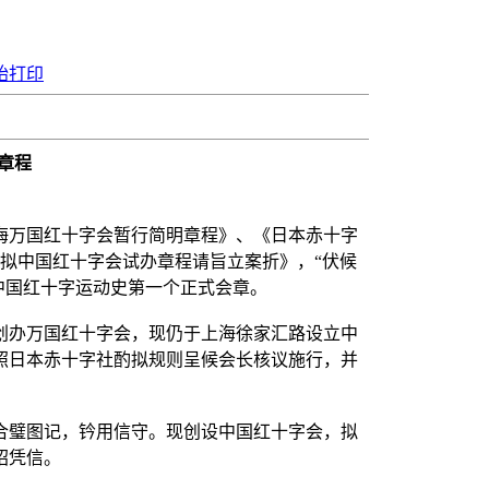
始打印
章程
万国红十字会暂行简明章程》、《日本赤十字
酌拟中国红十字会试办章程请旨立案折》，“伏候
是中国红十字运动史第一个正式会章。
办万国红十字会，现仍于上海徐家汇路设立中
照日本赤十字社酌拟规则呈候会长核议施行，并
璧图记，钤用信守。现创设中国红十字会，拟
昭凭信。