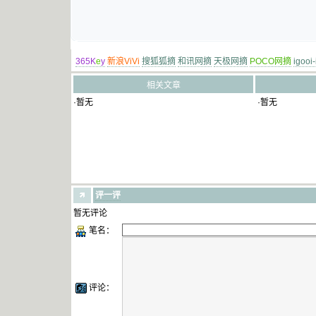
365K
e
y
新浪ViVi
搜狐狐摘
和讯网摘
天极网摘
POCO网摘
igooi
相关文章
·暂无
·暂无
评一评
暂无评论
笔名：
评论：