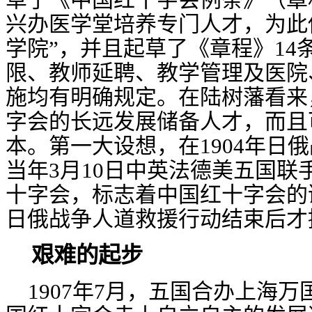
兴办医学堂培养专门人才，为此
学院”，并且起草了《章程》
14
限、教师延聘、教学管理及医院
施均有明确规定。在陆树藩看来
字会的长远发展储备人才，而且
本。第一大设想，在
1904
年日俄
当年
3
月
10
日中英法德美五国联
十字会，标志着中国红十字会的
日俄战争人道救援行动结束后才
艰难的起步
1907年7月
，五国合办上海万