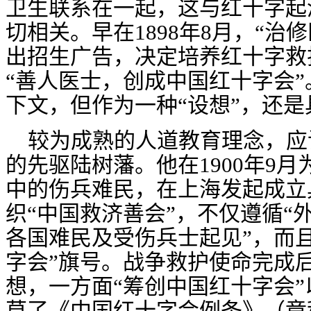
卫生联系在一起，这与红十字起
切相关。早在1898年8月，“
治修
出招生广告
，
决定
培养
红十字
救
“善人医士，创成中国红十字会”
下文，但作为一种
“设想”，还
较为成熟的人道教育理念，应
的先驱陆树藩。他在
1900年9
中的伤兵难民，在上海发起成立
织
“中国救济善会”
，不仅
遵循
“
各国难民及受伤兵士起见”
，而
字会”旗号。战争救护使命完成
想，一方面
“筹创中国红十字会”
草了
《中国红十字会例条》（章