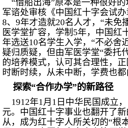
“借船出海”原本是一种很好
军谘处审核《中国红十字会试办
8
、
9
年才造就
20
名人才，“未免
医学堂扩容，学制
5
年，中国红
年选送
10
名学生入学，“不必舍
疑归质疑，但由军医学堂“委托代
的培养模式，认可其合理性，正
时断时续，从未中断，学费也都
探索
“合作办学”的新路径
1912年1月1日中华民国成
元。中国红十字事业也翻开了新
从，成为红十字人所关切的“根