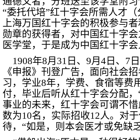
通德文者，分班送至该学堂附习
“委托代培”红十字会所需人才（
上海万国红十字会的积极参与者
勋章的获得者，对中国红十字会
医学堂，于是成为中国红十字会
1908
年
8
月
31
日、
9
月
4
日、
7
日
《申报》刊登广告，面向社会招
习，学业
8
年，学费、食宿等费
付，毕业后听从红十字会分配，
事业的未来，红十字会可谓不惜
数为
10
名，实际招收
12
人。对于
待，“如是，则本会医才或免缺乏