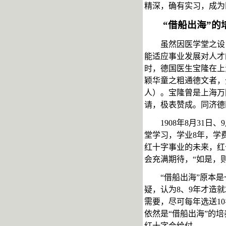
精深，确有实习，成为
“借船出海”的
虽然因医学堂之设
能适应事业发展对人才
时，德国医生宝隆在上
颖华童之粗通德文者，
人）。宝隆曾是上海万
请，极表赞成。同济德
1908
年
8
月
31
日、
9
堂学习，学业
8
年，学
红十字事业的未来，红
会充满期待，“如是，
“借船出海”原本
疑，认为
8
、
9
年才造就
需要，尽可每年选送
10
依然是“借船出海”的
红十字会给付。