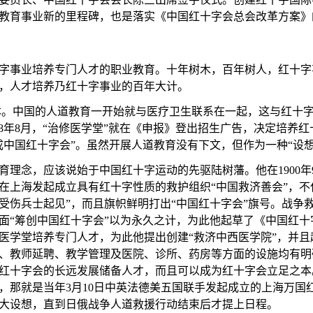
教育事业新的里程碑，也是落实《中国红十字会总会改革方案》
字事业培养专门人才的职业教育。十年树木，百年树人，红十字
，人才培养乃红十字事业的百年大计。
本
。中国的人道教育一开始就与医疗卫生联系在一起，这与红十
8年8月，“
治修医学堂
”就在《申报》登出招生广告
，
决定
培养
红
成中国红十字会”
。虽然开展人道教育没有下文，但作为一种
“设
育理念，应该说始于中国红十字运动的先驱陆树藩。他在
190
在上海发起成立具有红十字性质的救护组织
“中国救济善会”
，不
受伤兵士起见”
，而且旗帜鲜明打出
“中国红十字会”旗号。战争
面
“筹创中国红十字会”
以为永久之计，为此他起草了
《中国红十
医学堂培养专门人才，为此他提出创建
“救济中西医学院”，并
、教师延聘、教学管理及医院、诊所、药房等方面的设施均有明
红十字会的长远发展储备人才，而且可以成为红十字会立足之本
，那就是当年
3
月
10
日中英法德美五国联手发起成立的上海万国
大设想，直到日俄战争人道救援行动结束后才提上日程。