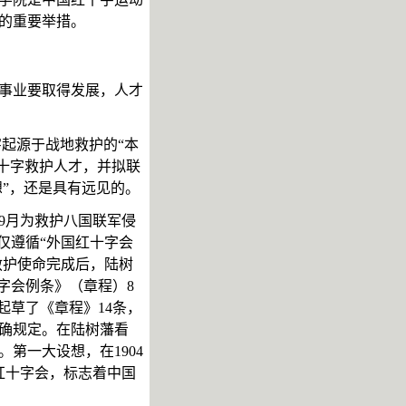
的重要举措。
事业要取得发展，人才
字起源于战地救护的
“本
十字
救护人才
，并拟
联
想”，还是具有远见的。
0年9月为救护八国联军侵
仅
遵循
“外国红十字会
救护使命完成后，陆树
字会例条》（章程）
8
且起草了《章程》
14
条，
确规定。在陆树藩看
。第一大设想，在
1904
红十字会，标志着中国