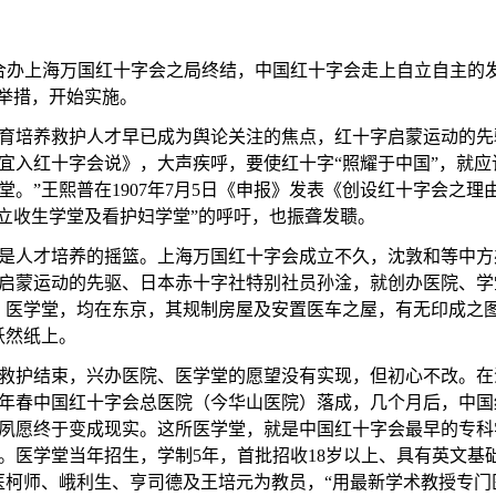
合办上海万国红十字会之局终结，中国红十字会走上自立自主的
大举措，开始实施。
育培养救护人才早已成为舆论关注的焦点，
红十字启蒙运动的先
宜入红十字会说》，大声疾呼，要使红十字“
照耀于中国
”，就应
堂。”
王熙普在
190
7年7月5日《申报》发表
《创设红十字会之理
设立收生学堂及看护妇学堂”的呼吁，也振聋发聩。
是人才培养的摇篮。上海万国红十字会成立不久，沈敦和等中方
启蒙运动的先驱、日本赤十字社特别社员孙淦，就创办医院、学
、医学堂，均在东京，其规制房屋及安置医车之屋，有无印成之
跃然纸上。
救护结束，兴办医院、医学堂的愿望没有实现，但初心不改。
在
年春中国红十字会总医院（今华山医院）落成，几个月后，中国
夙愿终于变成现实。这所医学堂，就是中国红十字会最早的专科
。医学堂当年招生，学制
5
年，首批招收
18
岁以上、具有英文基
医柯师、峨利生、亨司德及王培元为教员，“用最新学术教授专门