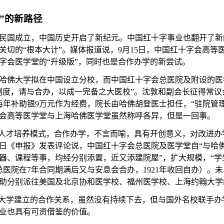
”的新路径
日中华民国成立，中国历史开启了新纪元。中国红十字事业也翻开了
关切的“根本大计”。媒体报道说，
9月15日，中国红十字会高等
字会医学堂的“升级版”，同时也是合作办学的新尝试。
美国哈佛大学拟在中国设立分校，而中国红十字会总医院及附设的
制度，请与合办，以成一完备之大医校
”。沈敦和副会长征得常
每年补助银9万元作为经费，院长由哈佛胡登医士担任，“
驻院管
会高等医学堂与上海哈佛医学堂虽然称呼各异，但是一回事。
的人才培养模式，合作办学，不言而喻，具有开创意义，对改进办
9月6日《申报》发表评论说，中国红十字会总医院及医学堂自“与
器、课程等事，均经分别添置，近又添建院屋”，扩大规模，“学生
总医院在7年合同期满后又与安息会合办，1921年收回自办）。未
助分别派往美国及北京协和医学校、福州医学校、上海约翰大学
佛大学建立的合作关系，虽然没有持续下去，但与国外名校联手办
业也具有可资借鉴的价值。