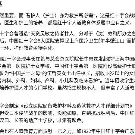
基
然重要，而
“看护人（护士）亦为救护所必需”，这是红十字会
，医生和护士的培养，都是红十字人道教育体系题中应有之义。
十字会曾遴选
“天资灵敏之侍者廿人，分派于（沈）敦和所办之
后，中国红十字会
5
大医院支撑起上海医疗卫生的“半壁江山”而
一环，护理教育亟待强化。
国红十字会理事长庄箓与总会总医院院长牛惠霖发起的“上海中国
字会第一医院护士女学校、中国红十字会第一医院附设高级护士
誉为“中国护士之母”的伍哲英女士出任校长，招收
18
岁以上的女
授内科、外科、妇科、产科、小儿科及临床看护”。
当年招收学生
培养护理人才的专门学校。虽然招生规模不大，但丰富了人道教
字会制定《设立医院储备救护材料及造就救护人才详细计划书》
但受日本侵华战争的影响，没能如愿，直到抗战胜利后，中国红
汉口、长春的助产士学校，才渐有起色。
会也在人道教育方面贡献一己之力，如
1922
年中国红十字会广东