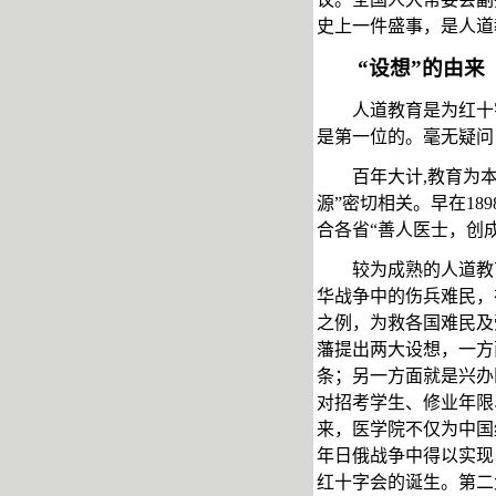
史上一件盛事，是人道
“设想”的由来
人道教育是为红十
是第一位的。毫无疑问
百年大计
,教育为
源”密切相关。早在189
合各省
“善人医士，创
较为成熟的人道教
华战争中的伤兵难民，
之例，为救各国难民及
藩提出两大设想，一方
条；
另一方面就是
兴办
对招考学生、修业年限
来，医学院不仅为中国
年日俄战争中得以实现
红十字会的诞生。第二