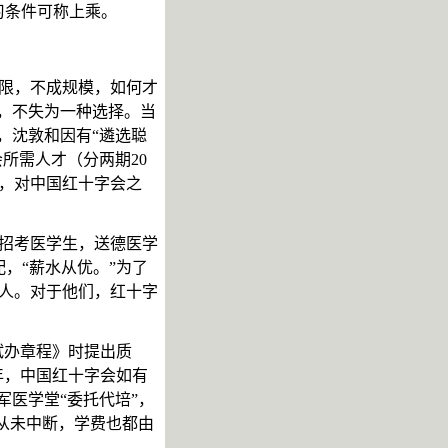
习条件可称上乘。
限，不成规模，如何才
式，不失为一种选择。当
，沈敦和因有“遴选聪
会所需人才（分两期
20
，对中国红十字会之
招考医学生，送德医学
，“薪水从优。”为了
人。对于他们，红十字
试办章程》时提出质
年，中国红十字会如有
军医学堂“委托代培”，
，从未中断，学费也都由