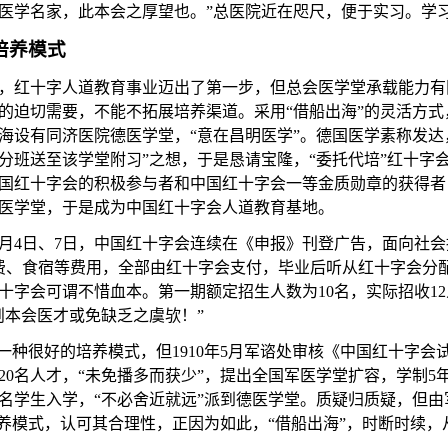
医学名家，此本会之厚望也。”总医院近在咫尺，便于实习。学
培养模式
，红十字人道教育事业迈出了第一步，但总会医学堂承载能力有
的迫切需要，不能不拓展培养渠道。
采用
“借船出海”的灵活方
海设有同济医院德医学堂，“意在昌明医学”。德国医学素称发达
分班送至该学堂附习”之想，于是恳请宝隆，“委托代培”红十字
国红十字会的积极参与者和中国红十字会一等金质勋章的获得者
医学堂，于是成为中国红十字会人道教育基地。
月
4
日、
7
日，中国红十字会连续在《申报》刊登广告，面向社会
费、食宿等费用，全部由红十字会支付，毕业后听从红十字会分配
十字会可谓不惜血本。第一期额定招生人数为
10
名，实际招收
12
则本会医才或免缺乏之虞欤！”
是一种很好的培养模式，但
1910
年
5
月军谘处审核《中国红十字会
20
名人才，“未免播多而获少”，提出全国军医学堂扩容，学制
5
名学生入学，“不必舍近就远”派到德医学堂。质疑归质疑，但由
培养模式，认可其合理性，正因为如此，“借船出海”，时断时续