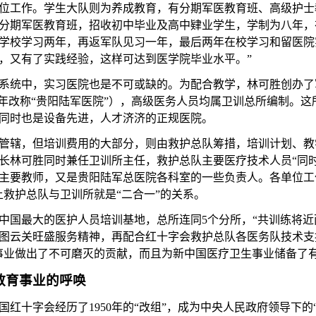
位工作。学生大队则为养成教育，有分期军医教育班、高级护士
分期军医教育班，招收初中毕业及高中肄业学生，学制为八年，
学校学习两年，再返军队见习一年，最后两年在校学习和留医院
，又有了实践经验，这样可达到医学院毕业水平。”
系统中，实习医院也是不可或缺的。为配合教学，林可胜创办了
年改称“贵阳陆军医院”），高级医务人员均属卫训总所编制。这
同时也是设备先进，人才济济的正规医院。
管辖，但培训费用的大部分，则由救护总队筹措，培训计划、教
长林可胜同时兼任卫训所主任，救护总队主要医疗技术人员
“同
主要教师，又是贵阳陆军总医院各科室的一些负责人。各单位工
上救护总队与卫训所就是“二合一”的关系。
中国最大的医护人员培训基地，总所连同
5
个分所，“共训练将
图云关旺盛服务精神，再配合红十字会救护总队各医务队技术支
事业做出了不可磨灭的贡献，而且为新中国医疗卫生事业储备了
教育事业的呼唤
国红十字会经历了
1950年的“改组”，成为中央人民政府领导下的