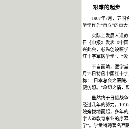
艰难的起步
1907年7月
，五国
学堂作为
“自立”的重
实际上发展人道教
日《申报》发表《中国
兴此会，必先创设医学
红十字军医学堂”、“
不言而喻，医学堂
月
15
日特函中国红十字
称：“日本总会之医院
便仿照。”急切之情，
虽然终于日俄战争
经过几年的努力，
1910
院旁拔地而起，多年的
字人道教育事业的序幕
学
”。学堂特聘著名西