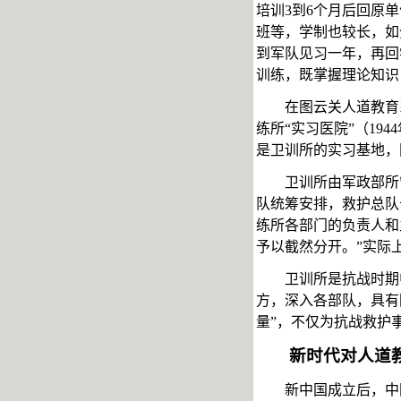
培训
3
到
6
个月后回原单
班等，学制也较长，如
到军队见习一年，再回
训练，既掌握理论知识
在图云关人道教育
练所
“实习医院”（
1944
是卫训所的实习基地，
卫训所由军政部所
队统筹安排，救护总队
练所各部门的负责人和
予以截然分开。”实际
卫训所是抗战时期
方，深入各部队，具有
量”，不仅为抗战救护
新时代对人道
新中国成立后，中