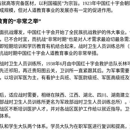
造就高等完备医材，以利国福民”为宗旨。
1923
年中国红十字会朝
成规模，但对人道教育事业的发展亦有一定的促进作用。
教育的
“非常之举”
日，全面抗战爆发，中国红十字会开始了全民族抗战救护的伟大事业
，已不合时宜，而抗战“非常时期”也是对人才需求最迫切最急需
即短期培训和学历教育有机结合起来，战时卫生人员训练总所（
面抗战时期中国红十字会人道教育事业的非常举措。
战时卫生人员训练所，
1938年6月由中国红十字会救护总队长
先迁祁阳，再迁贵阳图云关，卫训所一直紧跟其后。为军事需要
，以培训军医为主，有看护士兵班、军医尉级班、军医高级班及
后，适应战时需要，相继
在陕西、江西、湖北、四川、湖南建立
部战时卫生人员训练所更名为军政部战时卫生人员训练总所）。
战区不断培训医护人才，并对各战区医护工作给以就近指导。卫
体系。
队和学生大队两个体系。学员大队为在职军医进行复训和提高，