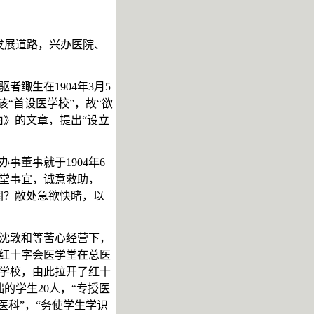
发展道路，
兴办医院、
驱者
鲰生在
1904
年
3
月
5
该“
首设医学
校
”，
故
“欲
由》
的文章，提出
“设立
办事董事就于
1904
年
6
堂事宜，诚意救助，
图？敝处急欲快睹，以
沈敦和等苦心经营下，
红十字会医学堂在总医
学校，由此拉开了红十
础的学生
20
人，
“
专授医
医科”，“务使学生学识