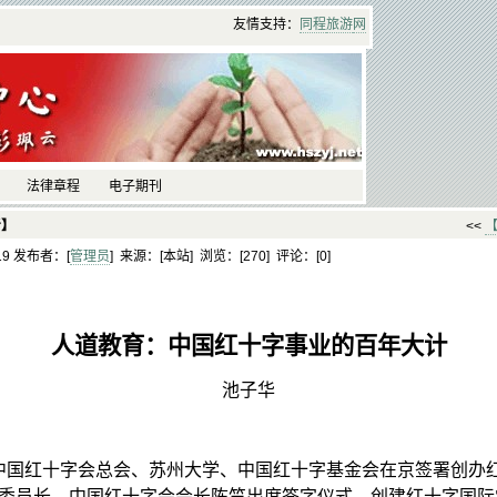
友情支持：
同程
旅游
网
法律章程
电子期刊
考】
<<
:19 发布者：[
管理员
] 来源：[本站] 浏览：[
270] 评论：[
0]
人道教育：中国红十字事业的百年大计
池子华
，中国红十字会总会、苏州大学、中国红十字基金会在京签署创办
委员长、中国红十字会会长陈竺出席签字仪式。
创建红十字国际