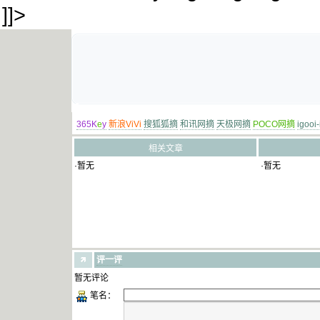
]]>
365K
e
y
新浪ViVi
搜狐狐摘
和讯网摘
天极网摘
POCO网摘
igooi
相关文章
·暂无
·暂无
评一评
暂无评论
笔名：