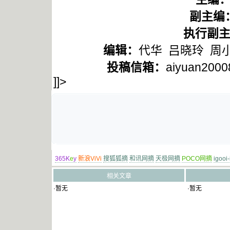
副主编
执行副
编辑：
代华 吕晓玲 周
投稿信箱：
aiyuan2000
]]>
365K
e
y
新浪ViVi
搜狐狐摘
和讯网摘
天极网摘
POCO网摘
igooi
相关文章
·暂无
·暂无