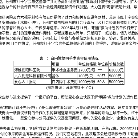
，苏州市红十字会与这些单位共同协商如何把“明善”救助项目做得更合理有序，扩大
电视总台的社会传真节目及社会经济频道倾情合作加盟，大力宣传“明善”救助计划，
科医院及六六视觉科技有限公司提供了财力和相关专业设备器材，苏州市红十字会负
者安排确保手术顺利进行，苏州广播电视总台的社会传真节目及社会经济频道对此次活
的患者和爱心人士、单位参与进来。2006年4月11日，“明善”救助计划各单位召开
会章程，此时的理事会运作机制、章程规定较为简单，只是限于一纸协议，但为以后
使用情况都有详细的说明，苏州市红十字会与各单位之间初具组织、协调、监督关系，
者复明项目合作协议，苏州市红十字会向各单位做出详细的工作报告，详细记录资金的
表一：白内障复明手术资金使用情况
项目
单位价格数
单位数
价格总数
—
海维视眼科医院
手术检查服务费
1700元/眼
63000元
六六视觉科技有限公司
晶体
100元/只
50只
5000元
爱心人士捐助
白内障手术费用
1000元/眼
50人
50000元
(资料来源：苏州市红十字会)
业参与进来提供了一个良好的平台，帮助爱心企业快速了解“明善”救助计划的运作模
。
善”救助计划还先后进行了豪克眼镜有限公司“百万爱心送光明”活动方案、建立青少年
使得由一纸协议维持的合作关系的弊端逐渐显露出来，如每年的活动主轴不一致、红
、制度化，一些爱心参与公司提供的仪器出现问题、参与的爱心企业少、企业的有益
筹办眼库为契机，“明善”救助计划的组织框架正在渐渐地明朗、完善起来。2009年3月5
点讨论眼库的资金筹集和运作情况。我们可喜地看到，此次理事会通过新修改的《“明善