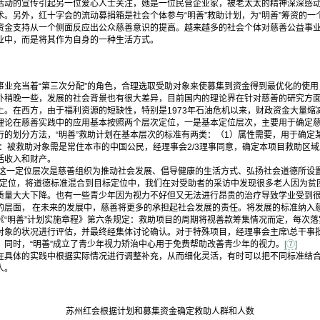
活动的宣传引起另一位爱心人士关注，她是一位民营企业家，被老太太的精神深深感
。另外，红十字会的流动募捐箱是社会个体参与“明善”救助计划，为“明善”筹资的一
金支持从一个侧面反应出公众慈善意识的提高。越来越多的社会个体对慈善公益事业
业中，而是将其作为自身的一种生活方式。
业充当着“第三次分配”的角色，合理选取受助对象来使募集到资金得到最优化的使用
外稍晚一些，发展的社会背景也有很大差异，目前国内的理论界在针对慈善的研究方
上。在西方，由于福利资源的短缺性，特别是1973年石油危机以来，财政资金大量缩
理论在慈善实践中的应用基本按照两个层次定位，一是基本定位层次，主要用于确定
的划分方法，“明善”救助计划在基本层次的标准有两类：（1）属性需要，用于确定
：被救助对象需是常住本市的中国公民，经理事会2/3理事同意，确定本项目救助区
括收入和财产。
这一定位层次是慈善组织为推动社会发展、倡导健康的生活方式、弘扬社会道德所设置
道德定位，将道德标准混合到目标定位中，我们在对受助者的采访中发现很多老人因为
质量大大下降。也有一些青少年因为视力不好但又无法进行昂贵的治疗导致学业受到很大
的层面， 在未来的发展中，慈善将更多的承担起社会发展的责任。将发展的标准纳入
《“明善”计划实施章程》第六条规定：救助项目的周期将视善款筹集情况而定，每次
对象的状况进行评估，并最终经集体讨论确认。对于特殊项目，经理事会主席\总干事
。同时，“明善”成立了青少年视力矫治中心用于免费帮助改善青少年的视力。
[⑦]
具体的实践中根据实际情况进行调整补充，从而细化灵活，有时可以把不同标准结合
人。
苏州红会根据计划和募集资金确定救助人群和人数