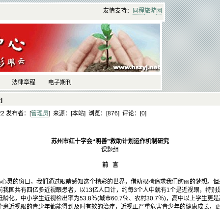
友情支持：
同程
旅游
网
法律章程
电子期刊
]
:22 发布者：[
管理员
] 来源：[本站] 浏览：[
876] 评论：[
0]
苏州市红十字会“明善”救助计划运作机制研究
课题组
前 言
类心灵的窗口，我们通过眼睛感知这个精彩的世界，借助眼睛追求我们绚丽的梦想。但
前我国共有四亿多近视眼患者，以13亿人口计，约每3个人中就有1个是近视眼，特别
化，中小学生近视检出率为53.8％(城市60.7％、农村30.7％)，高中以上学生更是
个患近视眼的青少年都能得到及时有效的治疗，近视正严重危害青少年的健康成长，