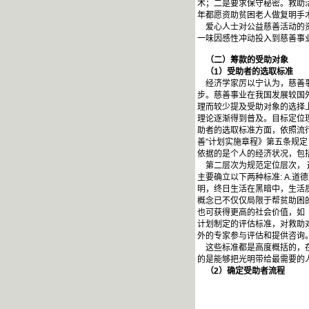
术；二是要求保守秘密。救助
年都愿资助贫困老人做复明手术
爱心人士对公益慈善活动的资
一味因感性冲动投入到慈善事
（二）筹款的受助对象
（1）受助者的选取标准
经济学家厉以宁认为，慈善事
步。慈善事业在我国发展较国
理而较少提及受助对象的选择
理论逐渐得到普及。目标定位
助者的选取标准方面，依照流行
善”计划实施章程》第五条规定
依据的是个人的经济状况，包
第二层次为规范定位层次， 
主要确立以下两种标准: A.
明，终日生活在黑暗中，生活
概念已不仅仅局限于帮贫助困
也可获得更高的社会价值，如
计划制定的评估标准，对救助
外的专家参与评估和提供咨询
这些标准都是高度概括的，在
的是能够把光明带给最需要的
（2）确定受助者流程