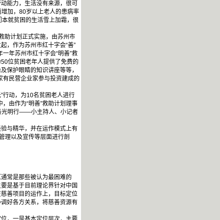
动能力，生活没有来源，很可
增加，80岁以上老人的患病率
们本就贫困的生活雪上加霜，很
”救助计划正式实施，由苏州市
起，作为苏州市红十字会“善”
一年苏州市红十字会“明善”救
为50位贫困老年人提供了免费的
治及保护眼睛的知识讲座等等，
一家有民营企业家参与投资建成的
”行动，为10名贫困老人进行
，由作为“明善”救助计划理事
善光明行——小主持人、小记者
的经验与精华，并在运作模式上有
与管理以及宣传等层面进行剖
通常是那些被认为最困难的
主要是基于目前理论界针对中国
在慈善项目的运作上，目标定位
协调好各方关系，将慈善资源有
位，一是基本定位层次，主要