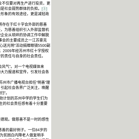
企业不仅要对再生产进行投资，更
别是社会弱势群体的负担。
[⑤]
会形象的有效途径，更是减轻政
，将存在于红十字会外部的慈善
任，为慈善组织引入外部监督机
便企业从琐碎的协调工作中解脱
理事会的主要成员之一江苏豪克
送光明”活动捐赠眼镜5500副
；2009年经苏州市红十字授权
人”的责任与自身的社会责任。
会风气”。对一个电视媒体来
的大力报道和宣传，引发社会各
苏州市广播电视台担任“明善”理
，引起社会各界广泛关注，唤醒
归”。
救助计划的苏州中学的学生们为
学生的社会责任感有着十分重要
德观。做慈善不是一时的感性
慈善的最好例子。一位84岁的
于为贫困白内障老人做复明手