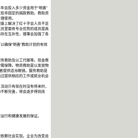
会投入多少资金用于“明善”
这些非固定的捐款救助。救助资
合理使用。
度上解决了红十字会人员不足
成员里面有专业优势的成员提高
而存在互补性，理事会加强了各
确保“明善”救助计划的有效
务救助及以工代赈等。现金救
按需保障。物资救助是以发放物
患者提供适当眼镜。服务救助是
通过提供相应的工作或就业机会
活动只有现在时没有将来时，
的不断完善，将会逐步得到改
运行和健康发展的保证。
须依赖社会实现。企业为改变自