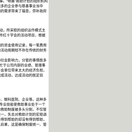
事。“明善”救助计划的组织机构
越多的企业参与慈善事业当中
同的需求带来了福音，弥补政府
动，所采取的组织运作模式主
州市红十字会的活动项目，根据
的资金使用记录，每一笔费用
的活动周期短不存在传统的财务
社会影响力，分管的事情既多
，忙于公司内部的业绩、管理事
事会单位带来太大的经济负担，
完成活动，达成活动的既定目
会、眼科医院、企业等。这种多
与专业技能使救助事业处于一个
的救助制度被多头分割，不仅管
统一，失去对救助计划的宏观调
该得到帮助的却没有得到帮助，
良后果，这是确保制度统一、管