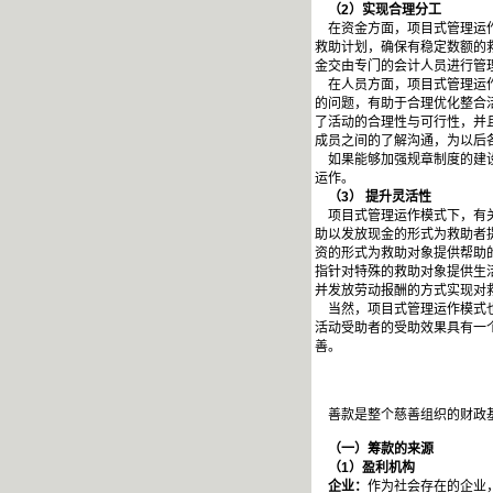
（2）实现合理分工
在资金方面，项目式管理运作
救助计划，确保有稳定数额的
金交由专门的会计人员进行管
在人员方面，项目式管理运作
的问题，有助于合理优化整合
了活动的合理性与可行性，并
成员之间的了解沟通，为以后
如果能够加强规章制度的建设
运作。
（3） 提升灵活性
项目式管理运作模式下，有关
助以发放现金的形式为救助者
资的形式为救助对象提供帮助
指针对特殊的救助对象提供生
并发放劳动报酬的方式实现对
当然，项目式管理运作模式也
活动受助者的受助效果具有一
善。
善款是整个慈善组织的财政基
（一）筹款的来源
（1）盈利机构
企业：
作为社会存在的企业