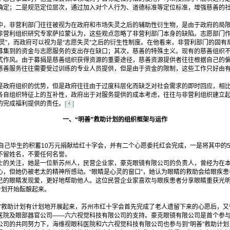
确定；二是规范定位层次，通过加入对个人行为、道德标准等定位标准，增强慈善的
，非营利部门往往被视为在政府和市场失灵之后的辅助性衍生物，是由于政府的局限
非营利组织研究专家萨拉蒙认为，这些观点忽略了非营利部门本身的缺陷。志愿部门
灵”，而政府可以视为是“志愿失灵”之后的衍生性制度。在他看来，非营利部门的固有
募集到的资金与志愿服务的支出存在缺口；其次，慈善的特殊主义。现有的慈善组织
式作风。由于募捐是慈善组织获得资源的重要途径，慈善资源提供者往往根据自己的
慈善服务往往需要受过训练的专业人员提供，但是由于资金的限制，这些工作只好由
政府组织的优势，但是政府往往由于过度科层化而缺乏对社会需求的即时回应，相比
各自组织特征上的互补性，政府出于对服务提供的成本考虑，往往与非营利组织建立
的完成福利提供的责任。
[④]
一、“明善”救助计划的组织框架与运作
自己毕生的积蓄10万元捐献给红十字会，并有二个心愿委托红会完成，一是将其中的
不留姓名，不要任何名誉。
的关注，她是一位新苏州人，民营企业家，豪克眼镜有限公司的负责人，曾经为在本
心，但她仍被老太的精神所感动。“眼睛是心灵的窗口”，她认为眼睛的救助会给眼疾
己的眼睛发现爱，更好地帮助他人。这位民营企业家喜欢与眼疾患者分享眼睛重获光
计划开始酝酿起来。
”救助计划有计划地开展起来，苏州市红十字会首先完成了老人遗留下来的心愿后，又
医院及眼部器官公司——六六视觉科技有限公司的支持。豪克眼镜有限公司是首个参与
公司的共同努力下，海维视眼科医院和六六视觉科技有限公司也参与到“明善”救助计划