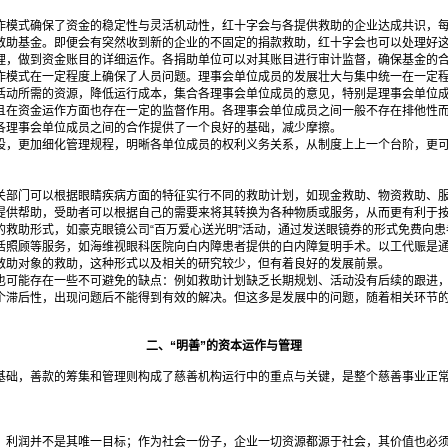
模式确保了资金的稳定性与灵活机动性，红十字会与各提供救助的企业达成共识，每年
救助基金。即便会有突然收到新的企业的不固定的捐款救助，红十字会也可以处理好
理，做到资金账目的详细运作。各捐助单位可以对其账目进行审计监督，确保基金的
模式在一定程度上确保了人员问题。理事会单位成员的发展壮大与集中统一在一定程
活动所需的资源，降低运行成本，集合各理事会单位成员的意见，特别是理事会单位
且在资金运作方面也存在一定的监督作用。各理事会单位成员之间一般不存在排他性
各理事会单位成员之间的合作提供了一个良好的基础，减少摩擦。
，更加细化管理规程，明晰各单位成员的权利义务关系，从制度上上一个台阶，更可以
部门可以根据眼睛疾病方面的特征实行不同的救助计划，如现金救助、物资救助、服
提供帮助，受助者可以根据自己的需要来将其转换为各种物质或服务，从而更有利于
的救助形式，如豪克眼镜公司“百万爱心送光明”活动，通过发送眼镜券的形式免费向
活照顾等服务，如海维视眼科医院向白内障患者提供的白内障复明手术。以工代赈是
救助对象的救助，这种形式以及相关的研究较少，但有着良好的发展前景。
可能存在一些不可避免的缺点：例如救助计划缺乏长期规划、活动没有后续的跟进，
个滞后性，出现问题后不能得到有效的解决。但这多是发展中的问题，随着相关环节
二、“明善”的资本运作与管理
础，善款的筹集和管理则构成了慈善机构运行中的重点与关键，是整个慈善事业正常
，利润并不是其唯一目标；作为社会一份子，企业一切资源都源于社会，其价值也必