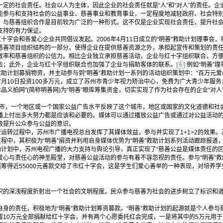
定的社会责任。社会以人为主体，因此企业的社会责任就是“人”和“对人”的责任。
能参与和支持社会的公益事业、慈善事业和教育事业，一定程度地减轻政府、社会特
，与慈善组织合作是目前较为广泛的一种形式。这不仅是企业实现社会责任，提升社
支持的有力保证。
十字会和各爱心企业共同倡议发起。2006年4月11日成立的“明善”救助计划理事会
慈善项目组织结构的一部分。使得企业在提供慈善资源之外，承担起宣传和策划的责
效率和慈善组织的公信力。相比企业独立承担慈善活动，企业与红十字组织联合，方
去；此外，企业与红十字组织联合也加强了企业与捐助客体的联系。
[⑥]
例如“明善”
救助计划募捐物资，并主动参与到“明善”救助计划一系列的活动组织策划中：“百万元爱心
6年7月10日投资100多万元，成立了苏州市青少年视力矫治中心，免费为广大青少年服务
术品义拍网”(简称明善网)为“明善”眼库筹集资金，切实实现了作为社会存在的企业“对
城市，一个地区或一个国家公益广告水平反映了这个城市，地区或国家的文化道德和社
播上付出多大努力都是应该和必要的。媒体可以通过播放公益广告或通过对公益活动
极提升公众参与公益的意识。
运转过程中，苏州市广播电视总台发挥了其媒体效益，参与并实现了1+1>2的效果。
过程中，其积极为“明善”捐资并利用自身媒体优势为“明善”救助计划系列活动跟踪报道
助计划中，苏州电视广播的大力支持与舆论引导，真正实现了“慈善公益是媒体责任的回
爱心与责任心的神圣殿堂，对慈善公益活动的参与有着不容忽视的责任。参与“明善”
演筹得近55000元善款交给了市红十字会，这是学生们爱心善举的一种表现，对培养
的深浅程度折射出一个社会的文明程度。民众参与慈善为社会的进步树立了标识和道
的责任，积极地为“明善”救助计划筹资募款。“明善”救助计划的起源就是个人参与
蓄10万元全部捐献给红十字会，并有两个心愿委托红会完成，一是将其中的5万元用