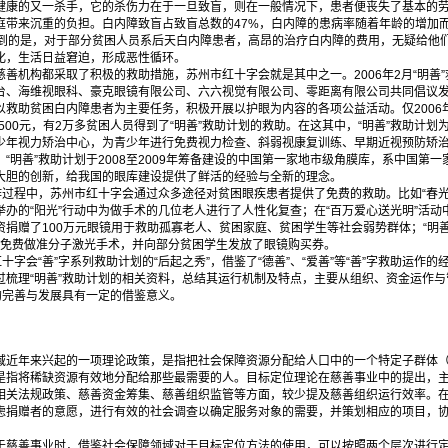
康的又一杀手，它的杀伤力在于一旦致盲，则在一般情况下，患者便丧失了基本的劳
庭带来沉重的负担。白内障致盲占致盲总数的47%，白内障的患病率随着年龄的增加而
到的是，对于部分贫困人员系后天白内障患者，高昂的治疗白内障的费用，无疑给他
化，生活日益窘迫，形成恶性循环。
机构都采取了积极的救助措施，苏州市红十字会就是其中之一。2006年2月“明善
台、海维视眼科、豪克眼镜有限公司、六六视觉有限公司、零距离有限公司共同倡议发
救助贫困白内障患者为主要任务，积极开展以护眼为内容的各项公益活动。仅2006年
2500元，有2万多贫困人员得到了“明善”救助计划的救助。在这其中，“明善”救助计划
少年视力矫治中心，为青少年进行免费视力检查、斜弱视康复训练、早期近视预防矫
“明善”救助计划于2008至2009年筹备建设的中国第一家地市级角膜库，系中国第
大胆的创新，给我国的眼库建设提供了鲜活的经验与全新的理念。
过程中，苏州市红十字会通过众多途径对贫困眼疾患者提供了免费的救助。比如“春光
办的“阳光”行动中为做手术的几位老人进行了人性化复查；在“百万爱心送光明”活动中
资捐赠了100万元眼镜用于救助孤寡老人、贫困家庭、贫困学生等社会弱势群体；“明
困生免费做准分子激光手术，并向部分贫困学生发放了眼镜购买券。
十字会“善”字系列救助计划的“后起之秀”，借鉴了“德善”、“爱善”等“善”字救助运作
过梳理“明善”救助计划的相关资料，总结其运行机制及特点，主要从组织、资金运作
的完善与发展具有一定的借鉴意义。
近年来兴起的一项理论政策，是指把社会保障资源分配给人口中的一个特定子群体（
是指将稀缺资源有效地分配给那些最需要的人。目标定位理论在慈善事业中的提出，
相关法规政策、慈善资金筹集、慈善组织监管等方面，较少提及慈善组织运行效率。
虑捐赠者的意愿，进行有效的社会调查以确定服务对象的需要，并策划相应的项目，
慈善事业时，借鉴社会保障领域对于目标定位方法的使用，可以按照两个层次进行定