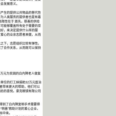
社会发展意义。
产生的提供公共物品的替代性
作为人类服务的提供者也是有着
局限性在于:首先，慈善的供给
不可能够覆盖所有处于需要的亚
偏好，来决定提供什么样的服
有爱心的业余志愿者来做，从而
之下，志愿组织比较有弹性。
起了合作关系，从而既可以保持
5万元为贫困的白内障老人做复
单位的打工妹捐助32万元医治
患者带来更大的帮助，他们可以
明后的喜悦。豪克眼镜有限公司
得到了白内障复明手术需要得
“明善”救助计划的爱心企业，
当中来。