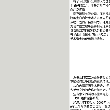
有了专业眼科公司的大力加盟
个良好的媒介，于是苏州广播
心广泛传播。
豪克眼镜有限公司、海维视眼
院确定白内障手术人员及志愿
救助计划的社会影响力，让更多
力合作成立理事会并制定理事
协议就双方的权利义务和经费
善”救助计划暨贫困白内障患
手术资金的使用情况清单。
理事会的成立为更多的爱心企
不知如何给予帮助的尴尬情况
从白内障复明手术开始，“明
各单位之间的合作更加密切，
一些有意义的活动不能固定化
（3）逐步完善阶段
经过几年的努力，2009年以
9年上半年的理事会议程，重