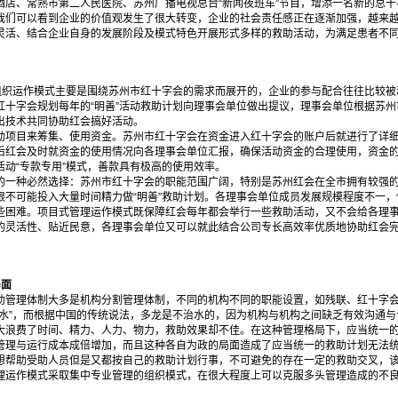
店、常熟市第二人民医院、苏州广播电视总台“新闻夜班车”节目，增添一名新的总干
我们可以看到企业的价值观发生了很大转变，企业的社会责任感正在逐渐加强，越来
灵活、结合企业自身的发展阶段及模式特色开展形式多样的救助活动，为满足患者不
组织运作模式主要是围绕苏州市红十字会的需求而展开的，企业的参与配合往往比较被
红十字会规划每年的“明善”活动救助计划向理事会单位做出提议，理事会单位根据苏
出技术共同协助红会搞好活动。
项目来筹集、使用资金。苏州市红十字会在资金进入红十字会的账户后就进行了详细
后红会及时就资金的使用情况向各理事会单位汇报，确保活动资金的合理使用，资金
动“专款专用”模式，善款具有极高的使用效率。
一种必然选择：苏州市红十字会的职能范围广阔，特别是苏州红会在全市拥有较强的
限不可能投入大量时间精力做“明善”救助计划。各理事会单位成员发展规模程度不一
些困难。项目式管理运作模式既保障红会每年都会举行一些救助活动，又不会给各理
的灵活性、贴近民意，各理事会单位又可以就此结合公司专长高效率优质地协助红会
局面
助管理体制大多是机构分割管理体制，不同的机构不同的职能设置，如残联、红十字
治水”，而根据中国的传统说法，多龙是不治水的，因为机构与机构之间缺乏有效沟通
大浪费了时间、精力、人力、物力，救助效果却不佳。在这种管理格局下，应当统一
管理与运行成本成倍增加，而且这种各自为政的局面造成了应当统一的救助计划无法
想帮助受助人员但是又都按自己的救助计划行事，不可避免的存在一定的救助交叉，
理运作模式采取集中专业管理的组织模式，在很大程度上可以克服多头管理造成的不