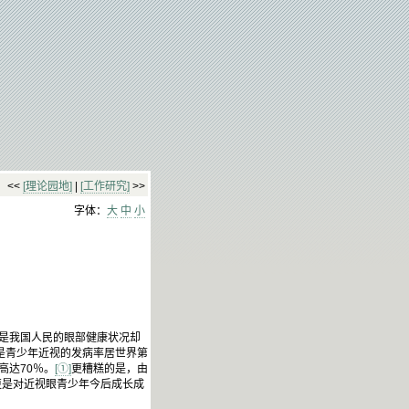
<<
[理论园地]
|
[工作研究]
>>
字体：
大
中
小
是我国人民的眼部健康状况却
是青少年近视的发病率居世界第
高达70％。
[①]
更糟糕的是，由
更是对近视眼青少年今后成长成