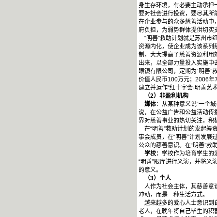
身生存环境，有必要主动承担一
要对社会进行投资，要尽其所
在企业参与的众多慈善活动中
府负担，为弱势群体提供切实
“明善”救助计划就是苏州市红
资源内化，使企业成为该系列
制，大大提高了慈善资源利用
出来，以全部力量投入实施中
眼镜有限公司，定期为“明善”
价值人民币100万元；200
建立并运作“红十字会·明善艺
（2）非盈利机构
媒体
：从某种意义说“一个
说，在公益广告和公益活动传
界对慈善事业的热切关注，积
在“明善”救助计划的发起筹资
事会成员，在“明善”计划发展
公众的慈善意识。在“明善”救
学校：
学校作为培育学生的
“明善”眼库进行义演，并将义
的意义。
（3）个人
人作为社会主体，其慈善意识
冲动，而是一种生活方式。
越来越多的爱心人士意识到自身
老人，在晚年将自己毕生的积