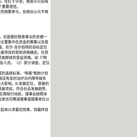
动。在红十字会，她表示以后每
个重要途径。
的频繁参与，反映出公众不再
，也是做好慈善事业的关键一
面主要集中在资金的筹集以及管
减，尼尔·吉尔伯特的目标定位
慈善项目的受助资格确定。在受
某类群体的受益资格。如《“明
域及人员。（2）家计调查，定位
的选择标准。“明善”救助计划
贫困没有及时治疗白内障导致失
影响。B.发展定位， 慈善的
慈善项目，符合社会发展趋势，
落实救助行动前，理事会按照本
批准也可聘请理事或理事单位以
起来以求最优效果，但最终目