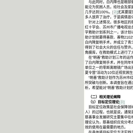
与此同时，白内障也是眼部健
能沦为贫困人员，给社会及家
几乎达到100%。
[②]
尤其要提
多人放弃了治疗，于是病情恶
针对上述情况，很多地区的慈善
红十字会、苏州市广播电视总
字救助计划系列之一，该计划以
助计划就募得善款、善物210
白内障复明手术，并成立了青
得到了社会大众的信任与赞许。
角膜库，在救助模式上进行了
在“明善”救助计划三年的运作
了白内障复明手术，并在同年举
单位之一的零距离眼镜广场出
夏令营”活动为10位近视贫
“明善”救助计划作为苏州市红
所突破与创新。本调查旨在通
析，希望能对“明善”救助计划
（二）相关理论阐释
（1）目标定位理论
[③]
目标定位政策是社会保障领域
人）的过程，也就是说，通常
慈善事业发展研究主要集中在
理论认为，慈善组织应充分考
效的使用在最需要的地方。
在具体将目标定位方法实践于