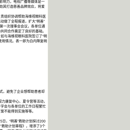
影响力，电视广播等媒体是一
帮助其打造慈善品牌效应，将爱
责组织协调帮助海维视眼科医
动做了全程报道，扩大“明善”
了第一次理事会会议，各单位通
的共同合作奠定了良好的基础。
如与海维视眼科医院签订了“明
使用情况。表一即为白内障复明
式，避免了企业想帮助患者却
视力康复中心、夏令营等活动，
十字会与各单位的工作日程繁忙
方案不能得到实施等等。
日，“明善”救助计划探讨200
”救助计划章程》，增添了3个