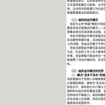
新理事会单位：玄妙索菲特大酒
正在逐渐发展壮大起来。从中
来。企业所作的慈善行为比较
管理慈善事业的缺陷部分。
（二）组织的运作模式
目前为止的“明善”救助计划
要是项目式管理运作模式——
理事会单位的具体情况出钱、
项目式管理运作模式依据活动
支出都有依据可查，活动结束
上的问题。资金运作属于专项活
项目式管理运作模式是当前的
又杂，红会的工作人员人数有
务等，资金筹集方面会存在一
既保障了活动开展时间、形式
标。
（三）组织运作模式的优势
（1）
解决“龙多不治水”的
目前我国对于贫困人员眼疾救
头管理的格局，被称为“多龙
较低水平，各机构分头行事大
理机构与经办机构重复设置，
控和综合平衡能力。各机构都
存在资源上的浪费。项目式管
理高效的前提条件。