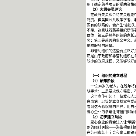
用于确定慈善项目的受助资格
（2）志愿失灵理论
在政府失灵和合约失灵理论中
制度。但美国公共政策学者、
固有的缺陷的，会产生“志愿失
不足。这意味着慈善组织所能
群体；第三是慈善组织的家长
务；第四是慈善的业余主义。
影响服务的质量。
非营利组织的这些弱点正好是
正是由于政府和非营利组织在
较小的政府规模，又能够较好
（一）组织的建立过程
（1）酝酿阶段
一位84岁的老人，在晚年将
明手术；二是要求保守秘密，
这个宣传引起了一位爱心人士
白血病。尽管她本身就富有爱
看到这五彩缤纷的世界，用自
爱心企业的参与让“明善”救助
（2）初步建立阶段
爱心企业的资金注入让“明善
到的眼科医院——海维视眼科
在苏州市红十字会和豪克眼镜