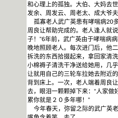
和心理上的孤独。大伯、大妈去
发余、周发云、周老太、成大爷
孤寡老人武广英患有哮喘病20
周良让帮助完成的。老人逢人就说
子！”6年前，武广英由于哮喘病
晚地照顾老人。每次进门后，他
拆洗的东西拾掇起来，拿回家清
小棉褥子清洗干净送给她用，几
让就用自己的三轮车拉她去附近
背到床上。一次，老人端着周良
去，眼泪一颗颗掉下来：“人家做
累你就是２０多年哪！”
今年春天，弥留之际的武广英老
嘴角含着笑，去了。