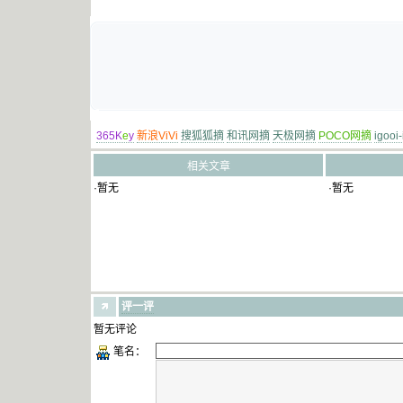
365K
e
y
新浪ViVi
搜狐狐摘
和讯网摘
天极网摘
POCO网摘
igooi
相关文章
·暂无
·暂无
评一评
暂无评论
笔名：