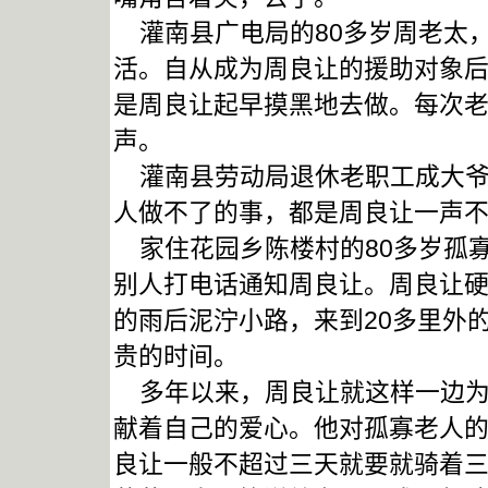
灌南县广电局的80多岁周老太，
活。自从成为周良让的援助对象
是周良让起早摸黑地去做。每次
声。
灌南县劳动局退休老职工成大爷
人做不了的事，都是周良让一声
家住花园乡陈楼村的80多岁孤
别人打电话通知周良让。周良让
的雨后泥泞小路，来到20多里外
贵的时间。
多年以来，周良让就这样一边为
献着自己的爱心。他对孤寡老人
良让一般不超过三天就要就骑着