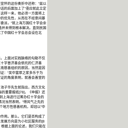
宣怀的这份奏折中还称：“兹以
句话的后面加上了“亟应就此立定
。这样一来，他必须一方面将上
中的优先性，从而在不经意间暴
委派，“就上海万国红十字会余
盾并未得到根本解决。直到民国
成了中国红十字会总会设在北
，上面对实践脉络的勾勒不仅
红十字普济善会依托的仁济善
江南慈善组织的原因，当然是因
证：“吴中富厚之家多乐于为
实证的角度表明，就善会善堂的
池子华先生就指出，西方文化
的重要报纸[78]，《申报》还
亲自到上海进行过筹办红十字会的
情况当然表明，“得风气之先的
是个地方性慈善机构，却冠以“中
作用。那么，它们是否构成了
发展方向是为小社区服务的[8
且，根据上面的论述，我们只能在