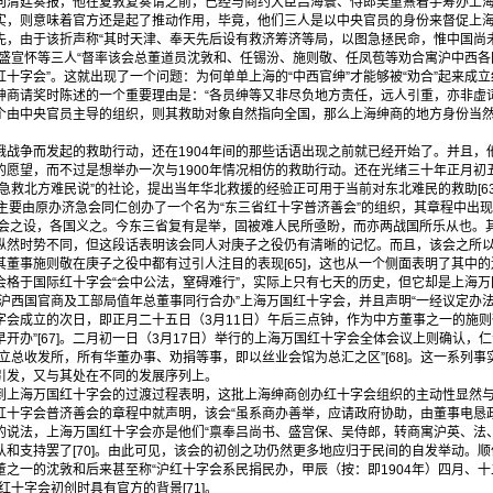
清廷奏报，他在夏敦复奏请之前，已经与商约大臣吕海寰、侍郎吴重熹着手筹办上海万
则意味着官方还是起了推动作用，毕竟，他们三人是以中央官员的身份来督促上海
先，由于该折声称“其时天津、奉天先后设有救济筹济等局，以图急拯民命，惟中国尚
盛宣怀等三人“督率该会总董道员沈敦和、任锡汾、施则敬、任凤苞等劝合寓沪中西各
十字会”。这就出现了一个问题：为何单单上海的“中西官绅”才能够被“劝合”起来成
绅商请奖时陈述的一个重要理由是：“各员绅等又非尽负地方责任，远人引重，亦非虚
个由中央官员主导的组织，则其救助对象自然指向全国，那么上海绅商的地方身份当
争而发起的救助行动，还在1904年间的那些话语出现之前就已经开始了。并且，
愿望，而不过是想举办一次与1900年情况相仿的救助行动。还在光绪三十年正月初五日
急救北方难民说”的社论，提出当年华北救援的经验正可用于当前对东北难民的救助[6
主要由原办济急会同仁创办了一个名为“东三省红十字普济善会”的组织，其章程中出现
善会之设，各国义之。今东三省复有是举，固被难人民所亟盼，而亦两战国所乐从也。其
]。纵然时势不同，但这段话表明该会同人对庚子之役仍有清晰的记忆。而且，该会之所
董事施则敬在庚子之役中都有过引人注目的表现[65]，这也从一个侧面表明了其中的
于国际红十字会“会中公法，窒碍难行”，实际上只有七天的历史，但它却是上海万
寓沪西国官商及工部局值年总董事同行合办”上海万国红十字会，并且声明“一经议定办
红十字会成立的次日，即正月二十五日（3月11日）午后三点钟，作为中方董事之一的施
开办”[67]。二月初一日（3月17日）举行的上海万国红十字会全体会议上则确认，
立总收发所，所有华董办事、劝捐等事，即以丝业会馆为总汇之区”[68]。这一系列
引发，又与其处在不同的发展序列上。
海万国红十字会的过渡过程表明，这批上海绅商创办红十字会组织的主动性显然与
红十字会普济善会的章程中就声明，该会“虽系商办善举，应请政府协助，由董事电恳
他们的说法，上海万国红十字会亦是他们“禀奉吕尚书、盛宫保、吴侍郎，转商寓沪英、法
认和支持罢了[70]。由此可见，该会的初创之功仍然更多地应归于民间的自发举动。
之一的沈敦和后来甚至称“沪红十字会系民捐民办，甲辰（按：即1904年）四月、
红十字会初创时具有官方的背景[71]。