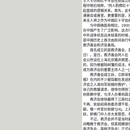
土人士仿照红十字会性质成立
程中明白地称，“同人酌照红十
起直接的逻辑关系。首先，此
通善会或善堂。更重要的是，
来无人将之作为中国红十字会
与中国施医局相比，1900
在中国产生了广泛影响。这次
中外战争状态远未结束的时候
是中国历史上首次由民间自行
救济善会和济急善局。
首先成立的是救济善会，其公开
日）。是日，救济善会同人在《
会公所设在上海北京路庆顺里
的，因为根据陆树藩的说法，他
成为救济会的重要主持人之一[
救济善会成立后，立即采取了
报》在内的不少报馆都在发送报
济会之人准向军前随时救护”，
自己的救援请求，很快也得到了
则依赖中堂，与洋人办事则昌言善
救济会很快赢得了江南社会广
千两，轮船招商局委员谭干臣、
副，嘱一并变价助振”[24]。
跃，即佛门中人亦大发慈悲，朱提
不过，救济会并不是当时最大
间略晚于救济会，但其规模很
南济急会，简称济急会）正式成