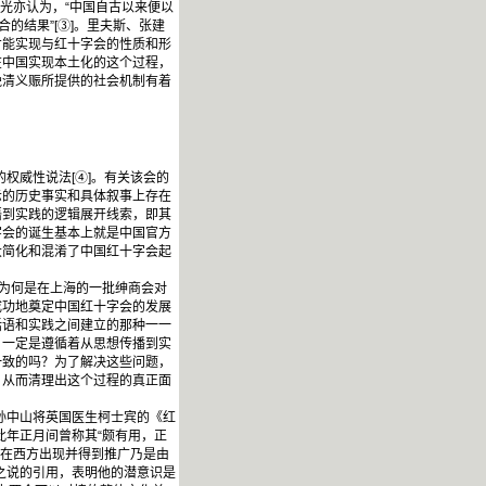
光亦认为，“中国自古以来便以
的结果”[③]。里夫斯、张建
才能实现与红十字会的性质和形
在中国实现本土化的这个过程，
晚清义赈所提供的社会机制有着
权威性说法[④]。有关该会的
示的历史事实和具体叙事上存在
语到实践的逻辑展开线索，即其
字会的诞生基本上就是中国官方
大简化和混淆了中国红十字会起
为何是在上海的一批绅商会对
成功地奠定中国红十字会的发展
话语和实践之间建立的那种一一
，一定是遵循着从思想传播到实
一致的吗？为了解决这些问题，
，从而清理出这个过程的真正面
孙中山将英国医生柯士宾的《红
此年正月间曾称其“颇有用，正
会在西方出现并得到推广乃是由
”之说的引用，表明他的潜意识是