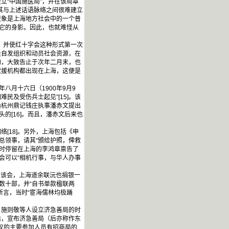
立“中国施医局”，并在该局章
，其与上述话语脉络之间很难建立
更象是上海地方社会中的一个普
到它的身影。因此，也就难怪从
，并使红十字会这种形式第一次
量自发组织和动员社会资源，在
旬，大致告止于次年二月末，也
救援机构都出现在上海，这便是
月十六日（1900年9月9
民及受伤兵士起见”[15]。该
由杭州鼎记钱庄执事潘赤文提出
的[16]。而且，潘赤文后来也
18]。另外，上海包括《申
总领事，请其“颁给护照，俾救
暂时停留在上海的李鸿章禀告了
会可以“相机行事，与华人办事
交该会，上海道余联沅也捐银一
数十部，并“自书单款楹联两
士所言，当时“宦海儒林均极踊
施则敬等人设立济急善局的时
启，宣布济急善局（后亦称作东
会议的主要参加人员有招商局的