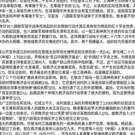
的社会组织，正是在光绪二十五年才出现的。约在是年三月下旬，上海绅士汪炳等人设
字会章程办理，有事施于军士，无事施于贫民”[13]。不过，从该局的实际性质来看
举系一批上海地方绅士所为，在其章程中并未显示出有官方的推动。其次，该局其实
虽然该局声明“有事施于军士”，可是当 八国联军侵华战争于次年爆发后，根本看不
的先声。
年针对八国联军侵华战争而发起的社会救助行动才真正具有较为明显的红十字会性质
行动的起因是，在八国联军相继攻陷天津和北京后，以一批江南绅商为主体的社会力
，为救助战争难民而发起了救援行动。首先，这场救援行动始于光绪二十六年八月中
举办的大规模、跨地域救济兵灾难民的行动。其中，两个规模最大、组织较为完善的
宣布成立的时间恰在慈禧太后带领光绪帝逃到太原的前一天[14]，即光绪二十六年八
申报》上刊出公启，声明本会“名曰中国救济善会”，如“外国红十字会之例，为救各国难
，其首要主持者是浙江湖州人、在籍户部山西司郎中陆树藩。不过，这个动议可能是
是得知潘赤文“大发善愿，拟救济北京被难官商，先垫巨款”后，才产生创设救济会念头
17]。但无论如何，救济善会的主要创立者是一些江南绅商，应是确定无疑的。
三个行动来扩展自身的社会影响。首先，它联合了相当一批江南绅商来扩大组织网络[
纸时帮助救济会分送捐册[19]。其次，它还委托当时的上海道余联沅照会德国驻上海
德国总领事也很快便“缮给执照”[20]，从而扫清了北上的外部障碍。最后，它向当时
肯定的答复[21]。后面这两个举措为救济会的行动带来了很大的便利，因为这使得该
举耳”[22]。
泛的信任和支持。它成立不久，当时旅居上海的刘鄂就筹垫了12000两的巨款送
韦文甫和郑官应等人则拨助大米五百石[23]。晚清著名经学大师俞樾捐助自己的著作
上海一位医士则表示，只须救济会“给以凭票”即可收诊其救回的病人[25]。据救济会人
慨助”，“甚至六龄弱女亦捐压岁之钱为拯灾之助”[26]。
的救援机构。尽管当时江南最著名的一批绅商和善士即严信厚、席裕福、杨廷杲、
快超过了后者。就在救济善会发布公启后仅九天，严信厚等人也在《申报》上发布公
立[27]。闰八月初二日（9月25日），济急会同人复邀集大批绅商筹议救济事项。