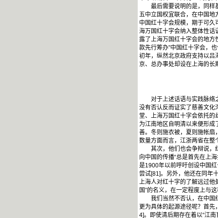
最后需要说明的是，同样基于
五中立国权宜联合，在中国地方
中国红十字会规模，期于可久可
海万国红十字会纳入整体性话
露了上海万国红十字会的地方
款先行筹办”中国红十字会，
初年，纵然北京政府支持以吕
京、总办事处却设在上海的长期并
对于上述话语与实践脉络之间
没有否认反而证实了慈善文化
堂、上海万国红十字会依托的
为江南地区自明清以来便形成
善。冬则施衣被，夏则施帐扇，
数量方面而言，江浙两省在整个
其次，他们也会争辩说，红十
向中国的传播“总是首先在上海
是1900年以前呼吁创设中国
尝试[81]。另外，他还在同
上海人对红十字的了解远过他处
国”的名义，在一定程度上与
我们当然不否认，在中国红十
更为具体的起源途径呢？首先
4]。即使清后期存在着以“江