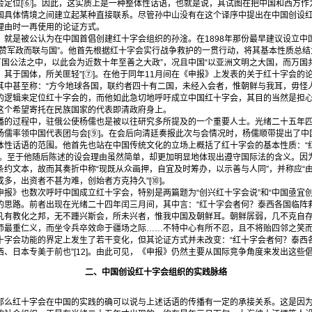
会定位[⑥]。因此，这实质上是一种整体性话语，也就是说，其试图在把中国和西方作
国具体情境之间建立起某种直接联系。尽管孙中山没有在这个译序中提出在中国创设
理由时一再使用的论证方式。
是被公认为在中国首倡创建红十字会组织的孙淦。在1898年那份最早建议设立中
“赞军政而联与国”。他首先根据红十字会实行战争救护的一贯行动，将其基本性质总结
万国公法之中，以此会为近数十年至善之大政”，况且中国“以亚洲文明之大国，而万
其于国体，所关匪轻”[⑦]。在他于同年11月间在《申报》上发表的关于红十字会的
中甚至称：“方今地球各国，联约者四十有二国，未经入会者，惟朝鲜与我耳，毋怪人之
的逻辑来定位红十字会的，而他如此急切地呼吁成立中国红十字会，其目的当然是担
这个希望寄托在民族国家的代表即清政府身上。
过程中，驻俄公使杨儒也是被以往研究多所提及的一个重要人士。光绪二十五年四
杨儒率领中国代表团与会[⑨]。在会后向清廷奏报此次与会情况时，杨儒顺带提出了中
体性话语的范围。他首先也站在中国传统文化的立场上概括了红十字会的基本性质：“
”。至于他随后陈述的设会理由虽然简单，却更加明显地体现出遵守国际法的含义。因
条约文本，故而其奏折中称“现既从众画押，自宜及时筹办，以示善与人同”，并称应“
多，出资者不甚为难，创始者方克持久”[⑩]。
》也数次呼吁中国成立红十字会，特别是两篇题为“创兴红十字会说”和“中国亟宜创
的思路。前者出现在光绪二十四年闰三月间，其中言：“红十字会者何？泰西各国临阵
凡有教化之邦，无不踵兴斯会，所未兴者，惟我中国及朝鲜耳。朝鲜孱弱，几不克自
最重仁义，而坐令兵卒效命于疆场之际……不特中心有所不忍，且不将贻四邻之笑而鄙之
十字会功能的界定上发生了若干变化，但其论证方式并未改变：“红十字会者何？泰西
、日本专美于前也”[12]。由此可见，《申报》仍然主要从国际竞争角度来发出这些
二、中国创设红十字会组织的实践脉络
红十字会在中国的实践的确可以说与上述话语的传播有一定的承接关系。这是因为