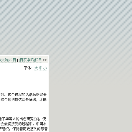
作交流]栏目
|
[百家争鸣]栏目
>>
字体：
大
中
小
序列。这个过程的话语脉络完全
又综合地把握这两条脉络，才能
和池子华等人的出色研究[①]，使
社会最初接受的过程中，中国本
济组织，保持着历史悠久的慈善