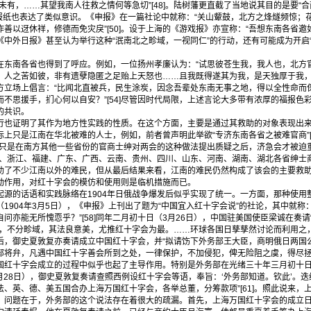
未有，……其望我南人往救之情何等急切”[48]。陆树藩更直截了当地说其目的是要“合
些报纸也表达了类似意识。《申报》在一篇社论中就称：“关山颦鼓，北方之烽燧频惊；
善以迓休祥，修德而免灾戾”[50]。设于上海的《游戏报》亦宣称：“吾想东南各省
]。《中外日报》甚至认为举行这种“泯南北之畛域，一视同仁”的行动，还有可能成为开启“
南各省也得到了呼应。例如，一位扬州孝廉认为：“试思彼苍生我，我人也，北方
人之苦如彼，非有遗孽隐匿之足贻上天怒也……且我既得遂其为我，是天独厚于我，我何
方立场上倡言：“比闻北直被兵，民生涂炭，因念吾辈处东南无事之地，得以全性命而
不思援手，扪心何以自安？”[54]尽管因时代局限，上述言论大多带有浓厚的福报色
的共识。
证明了其作为地方性实践的性质。在这个方面，主要是通过其救助的对象表现出来
上只是江南在华北被难的人士，例如，前者曾声明此举欲“专济东南各省之被难官商”[
6]。只是在南方其他一些省份的官商士绅对两会的这种做法提出质疑之后，济急会才被
徽、浙江、福建、广东、广西、云南、贵州、四川、山东、河南、湖南、湖北各省绅士
也救助了不少江南以外的难民，但从最后结果来看，江南的难民仍然构成了该会的主要救
动作用，对红十字会的模仿和使用则是临机措施而已。
的话语和实践脉络在1904年日俄战争爆发后似乎实现了统一。一方面，那种使用
1904年3月5日），《申报》上刊出了题为“中国宜入红十字会说”的社论，其中就称
问亦能无所愧恧乎？”[58]同年二月初十日（3月26日），中国驻美国使臣梁诚在奏请
伤，不分畛域，其法良意美，尤推红十字会为最。……环球各国日孳孳然讨论而利用之
两天后，御史夏敦复亦奏请成立中国红十字会，并“拟请饬下外务部王大臣，商明俄日两
将弁，凡遇中国红十字善会所到之处，一律保护，不加侵犯，俾无险阻之虞，得尽拯援之
十字会成立的过程中似乎也起了主导作用。特别是外务部在光绪三十年三月初十日（1
月28日），御史夏敦复奏请查照西例设红十字会等语，奉旨：‘外务部知道。钦此’。
、英、德、美五国合办上海万国红十字会，各举总董，分筹款项”[61]。照此说来，
问题在于，外务部的这个说法存在着很大的疏漏。首先，上海万国红十字会的成立日期是