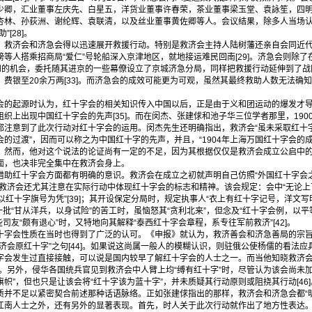
少卿，汇业董事左庆先、白星五，洋货业董事许春荣，茶业董事梁玉堂、袁詠笙，四
杏林、孙荻洲、谢纶辉、袁联清，以及丝业董事黄佐卿等人。会议结果，除多人当场
[28]。
济会和济急会得以迅速展开救援行动。特别是救济会主持人陆树藩还亲自会同近代
等人搭乘招商局“爱仁”号轮船深入京津地区，就地接运难民回南[29]。济急会则除
议和的机会，委托随其进京的一些幕僚设立了京城济急分局，同样把救援行动延伸到了战区
2]，费银至20余万两[33]。而济急会的成效可能更为可观，虽然其最终救助人数无法确
起源时认为，红十字会的相关知识传入中国以后，正是由于义和团运动的爆发才导
织上出现中国红十字会的先声[35]。而在闵杰、张建俅和池子华三位学者那里，190
都注意到了此次行动对红十字会的运用。闵杰先生还明确指出，救济会“虽未采取红十
的过渡”，因而可以称之为中国红十字的先声，并且，“1904年上海万国红十字会的
6]。然而，他对这个说法的论证尚有一定的不足，因为其根据仅仅是救济会成立公启中
面，也决非完全集中在救济会身上。
红十字会方面都有明确的意识。救济会在成立之初就声明自己仿照“外国红十字会之
7]。救济会还尤其注意在实际行动中体现红十字会的标志和精神。该会规定：会中“无论上
以红十字旗号为凭”[39]；其开设保定分局时，规定执事人“衣上有红十字记号，洋文写明
一批“甘从洋兵，以身试险”的苦工时，虽恼怒其“贪利北来”，但念及“红十字会例，以平
司友“颇有退心”时，又特地向其解释“泰西红十字会章程，系专往军前救济”[42]。
会性质在当时也得到了广泛的认可。《申报》就认为，救济善会和济急善局的宗旨都“与
济会原红十字”之句[44]。如果说这尚属一般人的模糊认识，则驻俄公使杨儒的看法
字会发生过直接接触，可以说是国内较早了解红十字会的人士之一。而当他知晓救济
45]。另外，侵华各国统兵官见到救济会中人臂上均“缚有红十字”时，尽管认为该会尚未
帜”，但也只是让该会将“红十字该为蓝十字”，并未质疑其行动原则或阻挠其行动[46]
不足以紧密契合前述那种话语脉络。正如张建俅指出的那样，救济会和济急会都“明显带
江南人士之外，还有另外的显著表现。首先，时人关于此次行动就作出了地方性表达