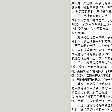
顾缉庭、严芝楣，福余南的曾
陈润夫，钱业董事陈笙郊、刘
“均允即转商同业，再行分别筹助”
在江南社会的大力支持下，救
国参赞陈季同、德国医官贝尔榜
外[30]，还趁着李鸿章北上
华北接运7000余人回南方[3
多万两[34]。
周秋光在论述中国红十字会的
打断，直到日俄战争时期方在组
上不可或缺的一环，因为他们
为中国旧式善堂组织向红十字会
国际通行名称的最后确认”[3
的红会性质并不止于这一个方
首先，救济会和济急会在借助
“系仿照红十字会意办理”[3
8]，该会所派人“身边及舟车均
0]。另外，陆树藩在天津遇到
1]。当他得知随自己北上的一些
其次，这场救援行动的红十字
时人赋诗称赞救济会，就有“救
他曾经代表清政府与国际红十
会“虽办法稍殊而宗旨无异”[
红十字会），未便滥用红十字旗
不过，这场行动的红会性质并
对此，除了这次行动的主体为