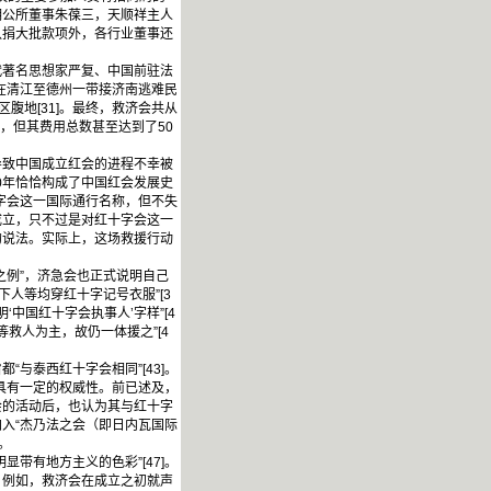
明公所董事朱葆三，天顺祥主人
认捐大批款项外，各行业董事还
著名思想家严复、中国前驻法
了在清江至德州一带接济南逃难民
腹地[31]。最终，救济会共从
知，但其费用总数甚至达到了50
致中国成立红会的进程不幸被
0年恰恰构成了中国红会发展史
字会这一国际通行名称，但不失
成立，只不过是对红十字会这一
的说法。实际上，这场救援行动
例”，济急会也正式说明自己
下人等均穿红十字记号衣服”[3
‘中国红十字会执事人’字样”[4
等救人为主，故仍一体援之”[4
泰西红十字会相同”[43]。
应具有一定的权威性。前已述及，
会的活动后，也认为其与红十字
加入“杰乃法之会（即日内瓦国际
。
有地方主义的色彩”[47]。
。例如，救济会在成立之初就声