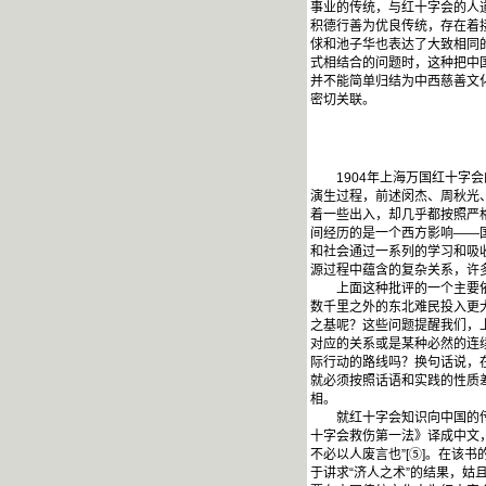
事业的传统，与红十字会的人道
积德行善为优良传统，存在着接
俅和池子华也表达了大致相同
式相结合的问题时，这种把中
并不能简单归结为中西慈善文
密切关联。
1904年上海万国红十字会
演生过程，前述闵杰、周秋光
着一些出入，却几乎都按照严
间经历的是一个西方影响——
和社会通过一系列的学习和吸
源过程中蕴含的复杂关系，许
上面这种批评的一个主要依据
数千里之外的东北难民投入更
之基呢？这些问题提醒我们，
对应的关系或是某种必然的连
际行动的路线吗？换句话说，
就必须按照话语和实践的性质
相。
就红十字会知识向中国的传播
十字会救伤第一法》译成中文
不必以人废言也”[⑤]。在
于讲求“济人之术”的结果，姑