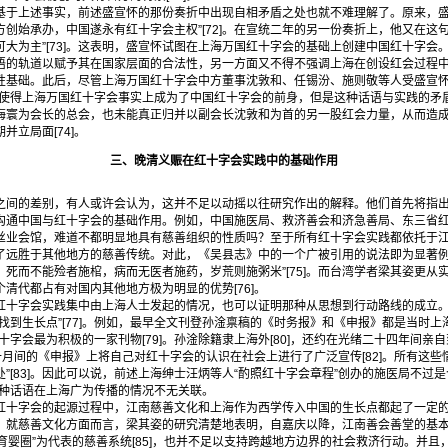
上述事实，前述盛宣怀的那份奏折中出现自相矛盾之处也就不难理解了。原来，盛
创始承办，中国遂永有红十字会主权”[72]。在宣统二年的另一份奏折上，他又在这
大为主”[73]。这表明，盛宣怀试图在上海万国红十字会的基础上创建中国红十字会
语的轨道以赋予其在国家层面的合法性，另一方面又不得不强调上海在创设红会过程
性基础。此后，尽管上海万国红十字会中方董事沈敦和、任锡汾、施则敬等人受盛宣怀
也使得上海万国红十字会事实上成为了中国红十字会的前身，但是这种话语与实践的矛
海寰为会长的总会，也未能真正归并以副会长沈敦和为首的另一股红会力量，从而造
立局面[74]。
三、晚清义赈在红十字会实践中的基础作用
的差别，有人或许会认为，这并不足以动摇以往研究作出的解释。他们首先将指出
沟通中国与红十字会的基础作用。例如，中国施医局、救济善会和济急善局、东三省
丝业会馆，难道不都明显地具有慈善组织的性质吗？至于所有红十字会实践都依托于
了远胜于其他地方的慈善传统。对此，《吴县志》中的一个广被引用的说法即为显著例
死而不能殓者施棺，病而无医者施药，岁荒则施粥米”[75]。而台湾学者梁其姿更从
清代都占有对国内其他地方极为明显的优势[76]。
字会实践集中由上海人士发起的情况，也可以证明那种从思想到行动路线的成立。
找到生长点”[77]。例如，最早全文刊登孙淦禀稿的《时务报》和《申报》都是当时上海
红十字会最为积极的一家刊物[79]。孙淦除籍隶上海外[80]，还约在光绪二十四年间
年十月间的《申报》上将自己对红十字会的认识在社会上进行了广泛宣传[82]。所有这些
”[83]。因此可以说，前述上海绅士汪炳等人“酌照红十字会章程”创办的施医局不过
这种话语在上海广为传播的情况不无关联。
字会的起源过程中，江南慈善文化和上海作为西学传入中国的生长点都起了一定的
，就慈善文化方面而言，梁其姿的研究清楚地表明，自嘉庆以降，江南善会善堂的基本
南育婴圈”为代表的慈善系统[85]，也并不足以支持跨越地方边界的社会救济行动。并