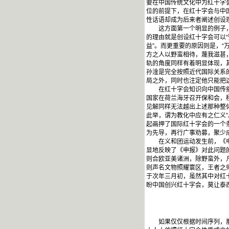
要在中国传统文化中为红十字
位的前提下，在红十字会与中
性话语却成为后来者阐述创设
这方面第一个明显的例子，就
的理由就是创设红十字会可以
益”。而更重要的原因则是，“
方之人以野蛮相待，蔑我滋甚，
轨的角度同样有着明显体现，其
孙淦是完全按照近代国际关系
局之外，同时也注定他只能把
在红十字会知识向中国传播的
国家在荷兰海牙召开保和会，
见解同样无法越出上述那种整
此举，谓为教化中应有之仁义
起画押了国际红十字会的一个
为先导，再行广事劝募，聚少成
在义和团运动发生前，《申报
显地反映了《申报》对此问题
则合欧亚美诸洲，除野蛮外，
则声名文物照耀寰区，王者之师
于次年三月初，虽然其中对红
盼中国创兴红十字会，莫让泰西
如果仅仅根据时间序列，那么