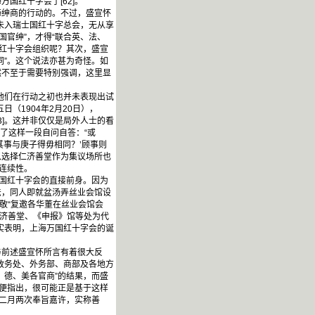
国红十字会了[62]。
绅商的行动的。不过，盛宣怀
未入瑞士国红十字总会，无从享
国官绅”，才得“联合英、法、
立红十字会组织呢？其次，盛宣
词”。这个说法亦甚为奇怪。如
然不至于需要特别强调，这里显
他们在行动之初也并未表现出试
（1904年2月20日），
3]。这并非仅仅是局外人士的看
了这样一段自问自答：“或
事与庚子得毋相同？’顾事则
以选择仁济善堂作为集议场所也
连续性。
国红十字会的直接前身。因为
法，同人即就盆汤弄丝业会馆设
则敬“复邀各华董在丝业会馆会
仁济善堂、《申报》馆等处为代
事实表明，上海万国红十字会的诞
前述盛宣怀所言有着很大反
政务处、外务部、商部及各地方
、德、美各官商”的结果，而盛
顺便指出，很可能正是基于这样
十二月两次奉旨嘉许，实称善