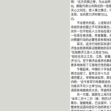
明：“北方兵祸之惨，为从出所
9]。颇能代表公共舆论的一
天心之向往，思人事之推迁，作
无惊，当共愿力济时艰”[51
2]。
不出意外的是，上述观点在东
非如饮食衣服之不可须臾离也，
另外一位不知名人士亦站在南
一任其生者流离，死者暴露，而
对救援行动的必要性具有相当
其次，这次行动的实际进行也
济急会就表明其试图救助的实际
“仅指救济江浙人士而言”[5
“现在在京之江苏、江西、安
济”[57]。至于救济会虽然
更多地体现了江南地方性的能
乍看起来，中国红十字会起源
再次出现了。是年正月十九日（
漠然置之，非特贻诮友邦，即自
内称：“近今各军行阵救疾扶
为练兵不可少之举”[59]。
请其各电致统兵大员，传谕所部
另一方面，国家在上海万国红
“本年二月十二日（按：阳历3
筹办，旋据电复，已议成中、法
整体性话语向现实行动的转化？