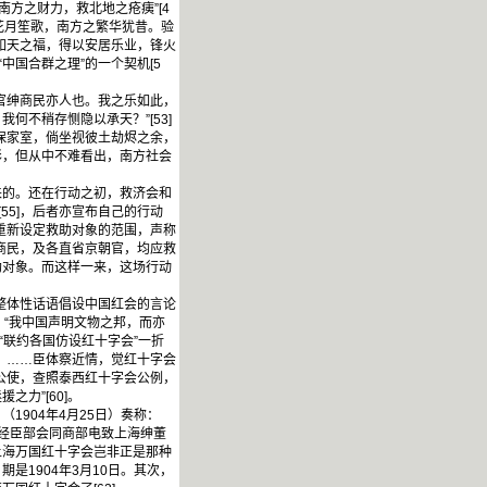
南方之财力，救北地之疮痍”[4
花月笙歌，南方之繁华犹昔。验
邀如天之福，得以安居乐业，锋火
中国合群之理”的一个契机[5
官绅商民亦人也。我之乐如此，
不稍存恻隐以承天？”[53]
保家室，倘坐视彼土劫烬之余，
彩，但从中不难看出，南方社会
的。还在行动之初，救济会和
55]，后者亦宣布自己的行动
迫重新设定救助对象的范围，声称
商民，及各直省京朝官，均应救
助对象。而这样一来，这场行动
整体性话语倡设中国红会的言论
：“我中国声明文物之邦，而亦
“联约各国仿设红十字会”一折
，……臣体察近情，觉红十字会
国公使，查照泰西红十字会公例，
力”[60]。
904年4月25日）奏称：
迭经臣部会同商部电致上海绅董
上海万国红十字会岂非正是那种
1904年3月10日。其次，