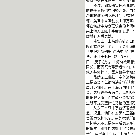
盛宣怀则在光绪三十三年五月向
不过，如果盛宣怀所说属实，
的这份奏折也有可疑之处。首
战地救难医伤之权利”，只有经
德、美五中立国创设上海万国红
怀在该折中为办理该会的上海
果上海万国红十字会确实是一
然就有矛盾之处。
事实上，上海绅商针对日俄战
图正式创建一个红十字会组织的
《申报》就刊出了“劝中西官绅
法。正月十七日（3月3日），
曰：‘庚子之役，上海有救济
同矣，而其实有难焉者”[64
就无甚奇怪了，因为该善堂及其
虽然东三省红十字普济善会格
正是该会同仁很快决定“商请
局开办”[66]。在上海万国
议，先行筹备五万金，以期及早
收捐款之所，而在丝业会馆“设
生既不是受整体性话语的直接
从东三省红十字普济善会到上
差。况且，他们在发起东三省
官竭力保护”[69]。另外据
宣怀等人不过是在事后表示承
的事实，难怪作为红十字会总董
举”，从根本上否认了上海万国