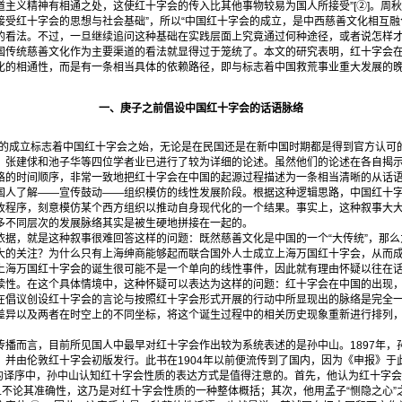
主义精神有相通之处，这使红十字会的传入比其他事物较易为国人所接受”[②]。周秋
受红十字会的思想与社会基础”，所以“中国红十字会的成立，是中西慈善文化相互融合
的看法。不过，一旦继续追问这种基础在实践层面上究竟通过何种途径，或者说怎样
国传统慈善文化作为主要渠道的看法就显得过于笼统了。本文的研究表明，红十字会
化的相通性，而是有一条相当具体的依赖路径，即与标志着中国救荒事业重大发展的
一、庚子之前倡设中国红十字会的话语脉络
的成立标志着中国红十字会之始，无论是在民国还是在新中国时期都是得到官方认可的
、张建俅和池子华等四位学者业已进行了较为详细的论述。虽然他们的论述在各自揭
格的时间顺序，非常一致地把红十字会在中国的起源过程描述为一条相当清晰的从话
国人了解——宣传鼓动——组织模仿的线性发展阶段。根据这种逻辑思路，中国红十
收程序，刻意模仿某个西方组织以推动自身现代化的一个结果。事实上，这种叙事大
多不同层次的发展脉络其实是被生硬地拼接在一起的。
，就是这种叙事很难回答这样的问题：既然慈善文化是中国的一个“大传统”，那么
大的关注？为什么只有上海绅商能够起而联合国外人士成立上海万国红十字会，从而
上海万国红十字会的诞生很可能不是一个单向的线性事件，因此就有理由怀疑以往在
续性。在这个具体情境中，这种怀疑可以表达为这样的问题：红十字会在中国的出现
在倡议创设红十字会的言论与按照红十字会形式开展的行动中所显现出的脉络是完全
差异以及两者在时空上的不同坐标，将这个诞生过程中的相关历史现象重新进行排列
而言，目前所见国人中最早对红十字会作出较为系统表述的是孙中山。1897年，
，并由伦敦红十字会初版发行。此书在1904年以前便流传到了国内，因为《申报》于
该书的译序中，孙中山认知红十字会性质的表达方式是值得注意的。首先，他认为红十字
且不论其准确性，这乃是对红十字会性质的一种整体概括；其次，他用孟子“恻隐之心