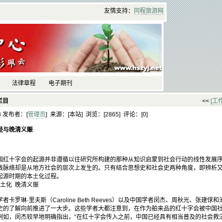
友情支持：
同程
旅游
网
法律章程
电子期刊
栏目
<<
[工
33 发布者：[
管理员
] 来源：[本站] 浏览：[
2865] 评论：[
0]
径与晚清义赈
国红十字会的起源并非遵循以往研究所构建的那种从知识启蒙到社会行动的线性发展
践脉络却是从地方社会的层次上发生的。只有结合思想史和社会史两种角度，即辨析
起源时期的本土化过程。
土化 晚清义赈
琳·里夫斯（Caroline Beth Reeves）以及中国学者闵杰、周秋光、张建俅
史的了解向前推进了一大步。这些学者大都注意到，在作为舶来品的红十字会被中国
例如，闵杰较早地明确指出，“在红十字会传入之前，中国已经具有相当普及的社会救