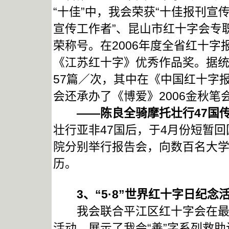
“十佳”中，我会荣获“十佳报刊宣
宣传工作者”、昆山市红十字会专
荣称号。在2006年度全省红十
《江苏红十字》优秀作品奖。据统
57篇／次，其中在《中国红十字
会还承办了《博爱》2006金秋笔
——陈良全骑摩托壮行47国传
壮行亚非47国后，于4月份短暂
院分别举行报告会，向数百名大
历。
3
、“5·8”世界红十字日纪念
我会联合平江区红十字会在最热闹
活动，展示了我会“善”字系列救