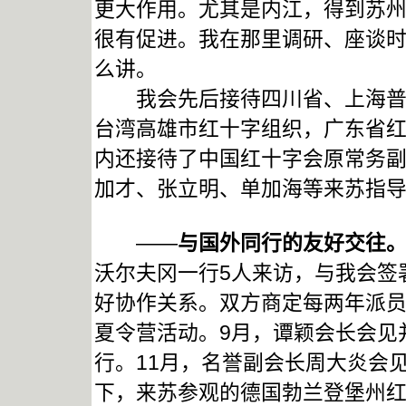
更大作用。尤其是内江，得到苏
很有促进。我在那里调研、座谈
么讲。
我会先后接待四川省、上海普陀
台湾高雄市红十字组织，广东省红
内还接待了中国红十字会原常务
加才、张立明、单加海等来苏指
——
与国外同行的友好交往
沃尔夫冈一行5人来访，与我会签
好协作关系。双方商定每两年派
夏令营活动。9月，谭颖会长会见
行。11月，名誉副会长周大炎会
下，来苏参观的德国勃兰登堡州红