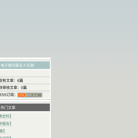
电子期刊第五十五期
现有文章：6篇
待审核文章：0篇
RSS订阅：
热门文章
稀史料】
研报告】
 录】