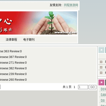
友情支持：
同程
旅游
网
法律章程
电子期刊
se:363 Review:0
Browse:387 Review:0
Browse:271 Review:0
Browse:382 Review:0
Browse:239 Review:0
Browse:260 Review:0
共 1 页
1
【珍
【调
【目