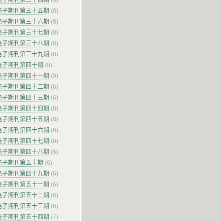
电子期刊第三十四期
(8)
电子期刊第三十五期
(8)
电子期刊第三十六期
(8)
电子期刊第三十七期
(8)
电子期刊第三十八期
(8)
电子期刊第三十九期
(8)
电子期刊第四十期
(8)
电子期刊第四十一期
(9)
电子期刊第四十二期
(6)
电子期刊第四十三期
(6)
电子期刊第四十四期
(8)
电子期刊第四十五期
(8)
电子期刊第四十六期
(6)
电子期刊第四十七期
(6)
电子期刊第四十八期
(6)
电子期刊第五十期
(6)
电子期刊第四十九期
(6)
电子期刊第五十一期
(6)
电子期刊第五十二期
(6)
电子期刊第五十三期
(6)
电子期刊第五十四期
(7)