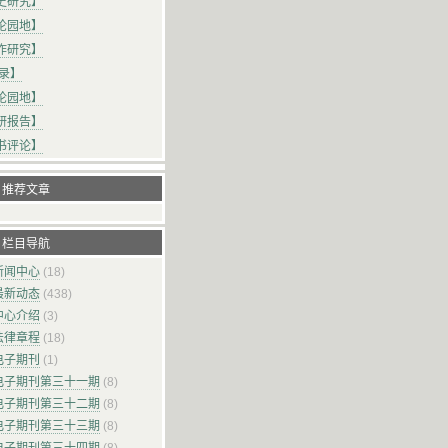
史研究】
论园地】
作研究】
 录】
论园地】
研报告】
书评论】
推荐文章
栏目导航
新闻中心
(18)
最新动态
(438)
中心介绍
(3)
法律章程
(18)
电子期刊
(1)
电子期刊第三十一期
(8)
电子期刊第三十二期
(8)
电子期刊第三十三期
(8)