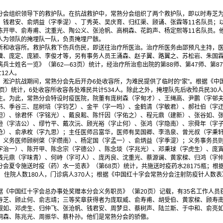
组织领导下的救护队。在抗战救护中，常熟分会组织了两个救护队，即以时寿芝为
、钱君安、俞炳益（字季湜）、丁秀英、吴庆育、归红渠、顾诵、张霖等11名队员；
陈开甲、俞寿甫、沈重光、陶公义、张沧帆、高桐森、花韵声、杨定熙等11名队员。
人为领队的掩埋队一队，负责掩埋尸骸。
收容所。救护队救下伤兵伤民，即送往治疗所医治。治疗所医务由邵预凡主持，医
骥、庞定、庞颍、李俊才等，另有事务人员王涌森、赵子翼、路翼之、苏松岩、朱国
兵士姓名一览》（第62—63页）统计，经治疗所治愈出院的第88师、第47师、第8
12人。
。淞沪抗战期间，常熟分会先后开办6处收容所，为难民提供了临时的“家”。根据《中
7页）统计，6处收容所收容各处难民共计534人。除此之外，掩埋队先后收殓兵民30人
为此，常熟分会特设时疫医院，院董有庞树森（字甸才）、王绳高、尹鹏（字邨夫
书、季谷三、屈树培（字钧艺）、金平（字一鸣）、金鹤清（字敏君）、郝社伯（字
坦）、徐君怀（字铭光）、戴良耜、陈忏因（字佑之）、程元鼎（建新）、张谷如、
逊（字洁公）、缪竹平、戴次沅、顾光裕（字止何）、张鸿（字隐南）、宗舜年（字
沧）、俞承枚（字九思）；主任医师吕富华，医师有吴国卿、李浩泉、曾光叔（字秉
，义务医师顾树棨（字缵南）、杨定国（字孟一）、俞炳益（字季湜）；义务事务员
字治一）、陈开甲、陈念宗（字德公）、陈念埮（字兆光）、邓秉球（字虎生）、庞
钱元鼎（字味青）、何峙（字可人）、庞丙良、沈重光、蔡源谰、黄家樑、归鸿（字
会夏令施送时疫（药）水一览表》（第68页）统计，共施送时疫药水28175瓶；根
，住院人数180人，门诊病人370人；根据《中国红十字会常熟分会注射防疫针人数表
中国红十字会总办事处奖赠本分会义务职员》（第20页）记载，有35名工作人员
寿芝、顾止何、俞志靖；三等奖章获得者为庞取威、俞寿甫、胡受伯、黄家樑、顾寿
觐如、邓虎生、归仲飞、张沧帆、钱君安、周梦旦、蔡树声、陆兰斯、于中和、俞亮
桐森、陈兆光、周振华、蔡朴孙。他们是常熟分会的骄傲。