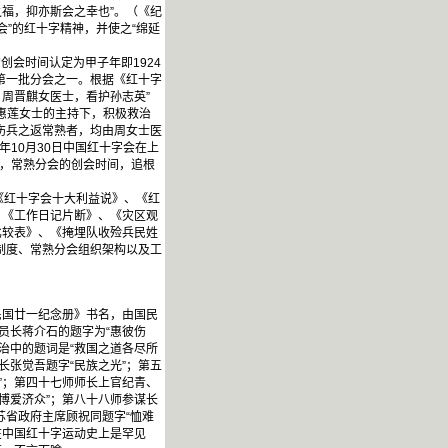
福，抑亦斯会之幸也”。（《纪
会”的红十字精神，并使之“绵延
会时间认定为甲子年即1924
第一批分会之一。根据《红十字
、周晋麒女医士，看护孙志英”
惠莲女士的主持下，积极救治
伤兵之返常熟者，均由周女士医
10月30日中国红十字会在上
，常熟分会的创会时间，追根
《红十字会十大利益说》、《红
、《工作日记片断》、《灾区观
比较表》、《掩埋队收殓兵民姓
制度、常熟分会组织架构以及工
国廿一纪念册》书名，由国民
员长蒋介石的题字为“惠彼伤
治中的题词是“救国之道各尽所
长张觉吾题字“民族之光”；第五
”；第四十七师师长上官纪青、
博爱济众”；第八十八师参谋长
苏省政府主席顾祝同题字“恤难
在中国红十字运动史上是罕见