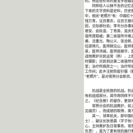
的。而这些珍贵的墨宝手迹蕴
同样给人以抹不去的记忆是《
下来的文字资料是史料，历史
中，相关“老照片”有：中国
钱万青，议员黄农，议员王振
因，交际郝社伯；李市分办事
君安、俞际湜、丁秀英、吴庆
容所庞取威；第二收容所许维
甫、沈重光、陶公义、张沧帆
任邵预凡，医师顾见山，医师
泉，医师汤诚，医师屈振华，
战地救护灾民运常（熟），上
时摄影；灾民到达第二收容所
室；治疗所病房之一；治疗所
工作间；赴乡注射防疫针摄（
“老照片”，是对常熟分会职
抗战是全民族的抗战。抗战救
有机组成部分，其作用同样不
之，《纪念册》的留存，更显
常熟分会的抗战救护，如上所
见插页）。而成绩的取得，离
其一，领率机关，即中国红十
士）、副议长狄恩霖（字子怡
心，主持救护及日常事务。常
负责），是为了更有效的施行