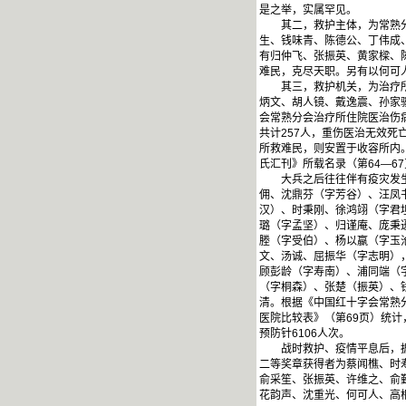
是之举，实属罕见。
其二，救护主体，为常熟分会
生、钱味青、陈德公、丁伟成
有归仲飞、张振英、黄家樑、
难民，克尽天职。另有以何可
其三，救护机关，为治疗所和
炳文、胡人镜、戴逸震、孙家
会常熟分会治疗所住院医治伤病
共计257人，重伤医治无效死亡
所救难民，则安置于收容所内
氏汇刊》所载名录（第64—6
大兵之后往往伴有疫灾发生。
佣、沈鼎芬（字芳谷）、汪凤
汉）、时秉刚、徐鸿翊（字君
璐（字孟坚）、归谨庵、庞秉
塍（字受伯）、杨以嬴（字玉
文、汤诚、屈振华（字志明）
顾彭龄（字寿南）、浦同端（
（字桐森）、张楚（振英）、
清。根据《中国红十字会常熟分
医院比较表》（第69页）统计
预防针6106人次。
战时救护、疫情平息后，据《
二等奖章获得者为蔡闻樵、时
俞采笙、张振英、许维之、俞
花韵声、沈重光、何可人、高