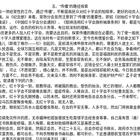
五、“传播”的路径探索
项经常性的工作。通过“传播”，不断提高民众对红十字会的知晓率，更好的动员人
展。从《纪念册》来看，常熟分会显然注意到了“传播”的重要性，即如《创始红十字
浅说》、《中国红十字会分会通则》、《取缔违用红十字会旗帜袖章条例》等，都是与
源流、运作、会员的权利与义务等，有比较深刻的理解。
员更多的人加入红十字会，而要达此目的，探索传播的路径在必要的。为了使一般民
输红十字人道博爱理念，这在当时有一定的创新意义，至今也有借鉴价值，不妨录之如下
（即南丁格尔——引）创起的，是前清光绪甲辰年间传来的，尊重的人道主义，包
人民造福，全球万国互相欢迎，凡是文明之国，开通之人，都以不在会为耻，争着缔
这会不是党派，不是宗教，更不是欺世盗名的异端左道，实在是福国利民的慈善法团
平民工役，无不尊崇；自陆海军内务部，至营县官各机关，无不保护。会务虽由国家
院，救伤兵，办理赈济，防备天灾，都是非钱不可，这钱全仗仁人善士财主富家们的
捐），可止（不愿就罢），随心量力，并不拘情，虽是出闲钱却能积大福。今日我去
，为富不仁，则会务不能成，灾来没人救，而时不能保身家，还能护财产吗？孟子说“
解，就请看下列的六条：
，红十字会一到，就教停战，将被围的救出，受伤的抬治，死亡的埋好，人人都
，红十字会不辞艰难去赈济；瘟疫传染，人难自活，红十字会不分轻重去医治，个
，红十字会先期预备，以防未然。临时还将苦情电告总会及各分会，一齐来帮忙，
船马匹房屋粮食电报，无红十字会，就无人管。
，眼前如刀兵水火瘟疫蝗虫等劫，在会的平安无事，人多不信，然出门将佩章金表
。
免灾所许的愿，无非媚神祀孤饭僧放生吃斋惜字念经舍身等事，自己虽有菩（善）
证书佩章能修福，恶人悔罪，能舍财助捐得善终又是善愿之报。
会员，固不容易，然捐正会员，不过二十五元，总会亦给证书佩长，政府亦为注册
贫富贵贱，都可出名，不拘衣物粮食书画玩器，都可折价，下此普通慈航宝塔百岁常
，此事不在有钱没钱，只在好善不好（善）。