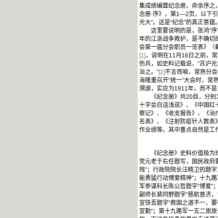
集成绩编葺纪念册，命余序之
念册·序》，第1—2页，以下
光大”。这是“纪念”的真正意蕴
这里要说明的是，张鸿“序”中
年的江浙战争救护，是不确切
会第一届分会职员一览表》（截
[1]
，说明在11月16日之前
伤兵，如史料记载说，“苏沪
治之。”
[2]
不言而喻，常熟分会
海隆重召开“统一”大会时，常
溯源，实应为1911年，而不是
《纪念册》共20目，分别为
十字会白话浅说》、《中国红
察记》、《收支报告》、《治
名表》、《注射防疫针人数表
作业绩等。其中重点自然是工
《纪念册》史料价值极为珍贵
党元老于右任题写，国民政府
残”；行政院院长汪精卫的题字
能勇猛行动博爱精神”；十九路
军参谋科长陈公哲题字“博爱”
副师长裴同野题字“慈航普济，
宣铁吾题字“救国之道不一，要
宣勤”；第十九路军一五二旅