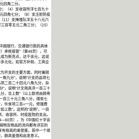
六元四角二分。
分；（4）支收容所洋七百九十
元四角七分；（8）支注射防疫
（11）支掩埋队洋五十八元六
洋三百零五元二角三分；（15）
入中国银行、交通银行款的具体
）承枚接管”（第48页），可
入成为新亮点，达千余元，这说
够多元化，如官方补助、工商企
成为开支的主要方面，同时兼顾
一角九分”，说明“计支药品项七
品项二百二十四元八角九分，杂
分”，说明“计文用具洋一百三十
分，合上数”（以上款项由顾寿
件一百三十元三角八分，煤炭七
，伙食项三百○一元，修理费
上数”。这样的“说明”，一目
疗所、收容所、时疫医院的支出。
—60页），为《中国红十字会
，捐物及物品的流向都有详实的
中享有极高的美誉度，其中一个很
要，颇具鉴借和启发意义。