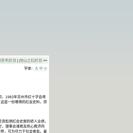
察思考]栏目
|
[他山之石]栏目
>>
字体：
大
中
小
，1983年苏州市红十字会将
。这是一份难得的红会史料，弥
足资彪炳红会史册的骄人业绩，
一空，理事会诸君及热心救济同
劳瘁，可为尽力于社会者矣。爰