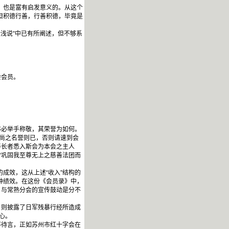
，也是富有启发意义的。从这个
。但积德行善，行善积德，毕竟是
浅说”中已有所阐述，但不够系
会会员。
必举手称敬，其荣誉为如何。
高尚之名誉则已，否则请速到会
善长者悉入斯会为本会之主人
“巩固我至尊无上之慈善法团而
成效，这从上述“收入”结构的
种绩效。在这份《会员录》中，
问，与常熟分会的宣传鼓动是分不
则披露了日军残暴行经所造成
心。
待言，正如苏州市红十字会在