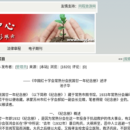
友情支持：
同程
旅游
网
法律章程
电子期刊
栏目
<<
[观
26 发布者：[
管理员
] 来源：[本站] 浏览：[
1820] 评论：[
0]
——《中国红十字会常熟分会民国廿一年纪念册》述评
池子华
廿一年纪念册》（以下简称《纪念册》）藏于常熟市图书馆，1933年常熟分会编印
若干份以便收藏。承蒙苏州市红十字会郝如一副会长见赠，笔者得窥《纪念册》全豹
以飨读者。
一、《纪念册》概述
年即1932《纪念册》，是因为常熟分会在这一年投身于抗战救护的伟大事业，有
会张鸿会长在“序”中所说：“去年（1932年）暴日构兵，大祸将至，邑中人士逃避
帜不至闻军笳而消散。大兵之后继以大疫，又假孝友校舍设立医院，救济兵民，不辞