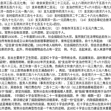
利息洋三百○五元七角；（8）收余米变价洋二十三元正。以上八项共计洋六千五百十
洋五百六十元；（2）支补助费洋二百元；（3）支治疗所洋二千○六十四元一角九
队洋一百四十三元一角八分；（6）支九如堂中药洋六十元；（7）支灾民川资洋六十九
（9）支时疫药水洋三百七十五元；（10）支时疫医院洋二千二百二十六元七角四分；
一百九十七元八分；（13）支文具项洋一百○一元四角七分；（14）支纪念章纪念册
分。以上十五项共计洋七千七百五十七元○四分。
短期）存款洋六百四十八元五角七分；（2）存账存洋五百三十五元六角二分。
，常熟分会账目清楚，公开透明，足以征信于人。
即1930年、二十年度即1931年，社会捐助应为大宗。虽然我们无法得知此前存
分会所有账目自成立以来均由张故理事建铭经手，曾有征信录报告，自十九年起由 （俞
，“征信录”应有详细记载。1932年收入结构中，社会捐助仍为大宗，但会员会费收
出新的步伐。此外，所收捐赠物品也占有一定比 例。不过，总起来说，收入来源不
之前，支出主要用于卫生防疫，这是红十字会一项传统业务。抗战爆发后，战时救护
说明”，细微而明晰，就拿1932年开支来说，如“支出项”中“支治疗所洋二千○六十四元
一百八十三元，员工伙食一百十二元五角，伤病兵士伙食六百九十一元三角六分，用
上数”（以上款项由事务主任王涌森经手）。再如，“支收容所洋七百九十三元八角七
十三元七分，伙食项三百八十六元五角八分，工资项六十七元，杂支项六十一元二角九
时疫医院洋二千二百二十六元七角四分”，说明“计支药品项八百二十三元○一分，物
八元三角四分，医务人员津贴（事务员完全义务）、工役工资共五百四十五元二角五分
角三分，其他杂支（电灯费在内）二百十二元一角八分（以上款项由蔡裕昆经手），合如
于“指捐”，即定向捐款，常熟分会充分尊重捐赠人意愿，按“指捐”事项将款用于治
捐赠，《中国红十字会常熟分会二十一年度经收捐款、件（物）细数一览》（第49
》的附件，即详细记录了捐款捐物的详细清单，也是一份“征信录”，内除捐款细目外
”，这是难能可贵的。财务运作的良窳，攸关红十字会的声誉。红十字会之所以在民众
公开透明。常熟分会的典型性也是一个有力的诠释。这对红十字会公信力建设至关重