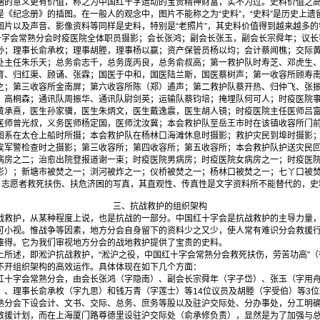
涵的意义更有价值，称之为中国红十字运动的宝贵精神财富，实不为过。史料价值之
纪念册》的插图。在一般人的观念中，图片不能称之为“史料”，“史料”是历史上遗
图片以及声音、影像资料等同样是史料，特别是“老照片”，其史料价值得到越来越多
红十字会常熟分会时疫医院全体职员摄影；会长张鸿；副会长张玉，副会长宗舜年；议
孙；理事长俞承枚；理事胡塍，理事杨以嬴；资产保管员杨以均；会计蔡闻樵；交际
处主任朱乐天；总务俞志千，总务庞丙良，总务俞叔高；第一救护队时寿芝、邓虎生
育、归红渠、顾诵、张霖；国医于中和，国医陆兰斯，国医蔡树声；第一收容所顾寿
之；第三收容所金南屏；第六收容所陈（郑）遹声；第二救护队蔡开热、归仲飞、张
、高桐森；通讯队周振华、通讯队尉剑英；运输队蔡钧培；掩埋队何可人；时疫医院
黄承熹，医生孙家骥，医生朱炳文，医生戴逸震，医生胡人镜；时疫医院主任医师吕
医师曾光叔，义务医师杨定国，医师沈汝冀；本会救护队至岳王市时在该镇收容所门
图系在太仓上船时所摄；本会救护队在杨林口海滩休息时摄影；救护灾民到埠时摄影
俟军警检查时之摄影；第三收容所；第四收容所；第五收容所；本会救护队护送灾民
病房之二；治愈出院登报道谢一束；时疫医院男病房；时疫医院女病房之一；时疫医
影）；新塘市被焚之一；浏河被炸之一；仪桥被焚之一；杨林口被焚之一；七丫口被焚之
员、志愿者救死扶伤、扶危济困的写真，其直观性、传真性是文字资料所不能替代的，
三、抗战救护的组织架构
护，从某种程度上说，也是抗战的一部分。中国红十字会是抗战救护的主导力量，
可小视。惟战争等因素，地方分会自身留下的资料少之又少，使人常有难识分会救援行
难得。它为我们审视地方分会的战地救护提供了宝贵的史料。
述，即淞沪抗战救护，“淞沪之役，中国红十字会常熟分会救死扶伤，劳苦功高”（
不开组织架构的高效运作。具体体现在如下几个方面：
字会常熟分会，由会长张鸿（字隐南）、副会长宗舜年（字子岱）、张玉（字用舟
）、理事长俞承枚（字九思）和钱万青（字莲士）等14位议员及胡塍（字受伯）等3
熟分会下设会计、文书、交际、总务、庶务等股以及驻沪交际处、分办事处，分工明
救援计划，而在上海厦门路尊德里设驻沪交际处（俞承修负责），显然是为了加强与