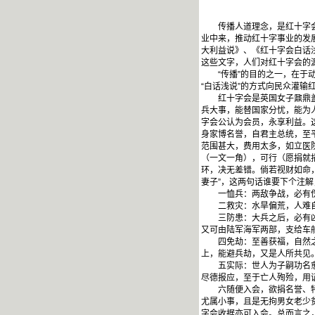
传播人道理念，是红十字会一
业中来，推动红十字事业的发
大利益说》、《红十字会白话
这些文字，人们对红十字会的
“传播”的目的之一，在于动
“白话浅说”的方式向民众灌
红十字会是英国女子鼐鼎盖儿
兵大事，能替国家分忧，能为
字会公认为会员，永享利益。
身家博名誉，自君主总统，至
范围甚大，费用太多，如立医
（一文一角），可行（愿捐就
环，决无差错。倘若视财如命
妻子”，这两句话谁要下个注
一恤兵：两敌争战，必有伤亡
二救灾：水旱偏荒，人难自救
三防患：大兵之后，必有凶年
又可由陆军海军两部，支给车
四免劫：至善获福，自然之理
上，能避兵劫，又是人所共见
五实际：世人为子嗣功名愈病
尽德报应，至于亡人殉殓，用
六随便入会，欲捐名誉、特别
尤属小事，且是无拘男女老少
字会收据亦可入会。总而言之