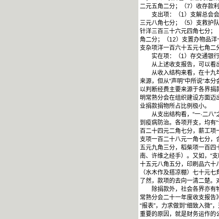
二元五角二分；（7）收存款
支出项：（1）支解总会会费
三元八角七分；（5）支救护
针洋三百三十六元四角七分；
角二分；（12）支置办物品洋
支杂项洋一百六十五元七角二
实在项：（1）存交通银行（
从上述收支报告，可以看出
从收入结构来看，在十九年度
来源，但从“声明”中所说“本
以判断经费主要来源于各界捐款
明常熟分会在组织建设方面迈
业捐款捐物所占比例极小。
从支出结构看，“一·二八”
到疫病防治。各项开支，均有“
百二十四元二角七分，薪工项
支项一百二十八元一角七分，合
五元九角三分，稻柴项一百四
南、许维之经手）。又如，“支
十五元八角五分，印刷品六十
（水木作及搭凉棚）七十元七
了然，款项的去向一清二楚。对
除捐款外，社会各界亦有物品
常熟分会二十一年度收支报告
“报表”，力求做到“细致入微
重要的原因，就是财务运作的