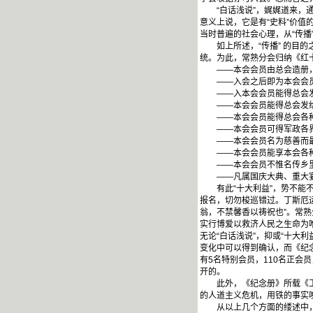
“白话浅说”，娓娓道来，通
意义上说，它是有“史料”价值
当时普遍的社会心理，从“传播
如上所述，“传播” 的目的之
统。为此，常熟分会归纳《红
——本会会员由总会造册，
——入会之后即为本会会员
——入本会会员能得总会发
——本会会员能得总会发给凭
——本会会员能得总会各种
——本会会员可得军政各界
——本会会员名为慈善而最
——本会会员能享本会各种
——本会会员不惟名传乡里
——凡属国庆大典、重大宴会
有此“十大利益”，势不能不
报名，切勿梭巡错过。丁斯厄
翁，不禁馨香以祷祝也”。常熟
实行博爱以救济人民之生命为
无论“白话浅说”，抑或“十大
变化中可以得到确认，而《纪
有5名特别会员，110名正会
开的。
此外，《纪念册》所载《工作
的人道主义危机，用铁的事实
从以上几个方面的缕述中，可