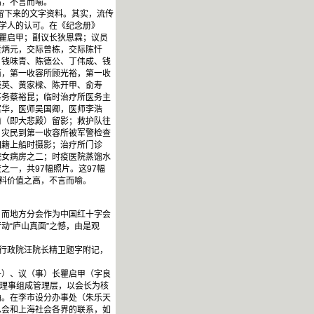
高，不言而喻。
留下来的文字资料。其实，流传
的学人的认可。在《纪念册》
长瞿启甲；副议长狄恩霖；议员
黄炳元，交际曾栋，交际陈忏
、钱味青、陈德公、丁伟成、钱
南，第一收容所顾光裕，第一收
振英、黄家樑、陈开甲、俞寿
事务蔡裕昆；临时治疗所医务主
富华，医师吴国卿，医师李浩
前（即大悲殿）留影；救护队往
；灾民到第一收容所被军警检查
回籍上船时摄影；治疗所门诊
院女病房之二；时疫医院蒸馏水
一，共97幅照片。这97幅
史料价值之高，不言而喻。
而地方分会作为中国红十字会
动“庐山真面”之憾，由是观
行政院汪院长精卫题字附记，
）、议（事）长瞿启甲（字良
位理事组成管理层，以会长为核
确。在李市设分办事处（朱乐天
总会和上海社会各界的联系，如