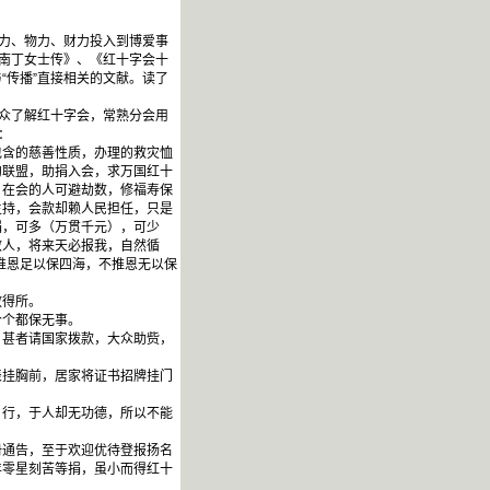
力、物力、财力投入到博爱事
会南丁女士传》、《红十字会十
“传播”直接相关的文献。读了
众了解红十字会，常熟分会用
：
含的慈善性质，办理的救灾恤
约联盟，助捐入会，求万国红十
。在会的人可避劫数，修福寿保
主持，会款却赖人民担任，只是
捐，可多（万贯千元），可少
救人，将来天必报我，自然循
推恩足以保四海，不推恩无以保
教得所。
个都保无事。
甚者请国家拨款，大众助赀，
挂胸前，居家将证书招牌挂门
行，于人却无功德，所以不能
通告，至于欢迎优待登报扬名
年零星刻苦等捐，虽小而得红十