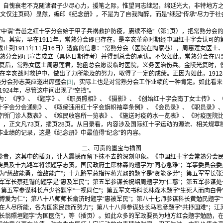
，自愧衰老不克随诸君子少尽心力，援笔之际，惟望同志继起，绵延光大，非特地方之
引文仅注页码）显然，编印《纪念册》，不是为了自我陶醉，而是“继起”传承“尽力于社
。
谓“吾邑之红十字分会始于甲子兵祸救护防疫，赓续不绝”（第1页），把常熟分会的创
的。其实，早在1911年，常熟分会即已存在，是辛亥革命时期经中国红十字会认可的
止到1911年11月16日）透露的信息：“常熟分会（医院在陶家巷），周惠莲女医士
，常熟分会即已宣告成立（具体日期待考）并得到总会的承认。不仅如此，常熟分会在周
光复后，常熟女医士周惠莲君，驰函总会愿设临时医院，义务医治伤兵。金陵光复时，
在辛亥战时救护中，做出了力所能及的努力，取得了一定的成绩。正因为如此，1912年
熟分会孙志英应邀出席盛会
[3]
，实际上也是对常熟分会工作业绩的一种肯定。如此看来
1924年，尽管这中间出现了“空挡”。
：《序》、《题字》、《职员照相》、《摄影》、《创始红十字会南丁女士传》、
十字会分会通则》、《取缔违用红十字会旗帜袖章条例》、《会员录》、《职员录》
疗所门诊人数表》、《难民收容所一览表》、《施送时疫药水一览表》、《时疫医院
》，正文凡73页，插页28页。从目录看，内容涉及国际红十字运动的源流、相关规章
作业绩的记录，这是《纪念册》中最值得“纪念”的内容。
二、可贵的墨宝与插图
，这其中的插页，让人震撼而留下抹不去的深刻印象。《中国红十字会常熟分会民
要员及十九路军将领题字志贺。国民政府主席林森的题字为“同心急难”；军事委员会委
为“慈故能勇，俭故能广”；十九路军总指挥蒋光鼐的题字是“贤能多劳”；第五军军长张
军军长蔡廷锴的题字是“惠及军民”；第五军参谋长祝绍周题字为“仁慈”；第五军参谋处
；第五军参谋科长卢少谷题字“一视同仁”；第五军文书科长林森木题字“生死人而肉白骨
博爱为仁”；第八十八师师长俞济时题字“惠被军民”；第八十七师参谋科长黄勉民题字“
在人尽所能，各为国家民族而努力”；第八十八师参谋处长马君彦题字“共抒国难”；江
旅长翁照垣题字“为国医伤”，等（插页）。如此众多的军政要员为地方红会题字勉励，