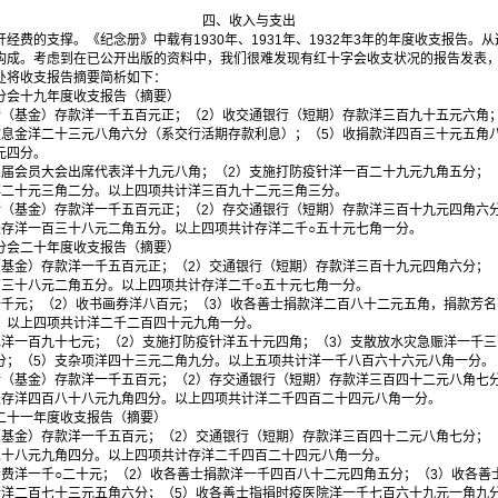
四、收入与支出
的支撑。《纪念册》中载有1930年、1931年、1932年3年的年度收支报告。
构成。考虑到在已公开出版的资料中，我们很难发现有红十字会收支状况的报告发表
处将收支报告摘要简析如下：
会十九年度收支报告（摘要）
基金）存款洋一千五百元正；（2）收交通银行（短期）存款洋三百九十五元六角；
款息金洋二十三元八角六分（系交行活期存款利息）；（5）收捐款洋四百三十元五角
元四分。
会员大会出席代表洋十九元八角；（2）支施打防疫针洋一百二十九元九角五分；（
洋二十元三角二分。以上四项共计洋三百九十二元三角三分。
基金）存款洋一千五百元正；（2）存交通银行（短期）存款洋三百十九元四角六分
账存洋一百三十八元二角五分。以上四项共计存洋二千○五十元七角一分。
会二十年度收支报告（摘要）
金）存款洋一千五百元正；（2）交通银行（短期）存款洋三百十九元四角六分；（
百三十八元二角五分。以上四项共计存洋二千○五十元七角一分。
元；（2）收书画券洋八百元；（3）收各善士捐款洋二百八十二元五角，捐款芳
。以上四项共计洋二千二百四十元九角一分。
水洋一百九十七元；（2）支施打防疫针洋五十元四角；（3）支散放水灾急赈洋一千三
分；（5）支杂项洋四十三元二角九分。以上五项共计洋一千八百六十六元八角一分。
基金）存款洋一千五百元；（2）存交通银行（短期）存款洋三百四十二元八角七分
账存洋四百八十八元九角四分。以上四项共计洋二千四百二十四元八角一分。
二十一年度收支报告（摘要）
金）存款洋一千五百元；（2）交通银行（短期）存款洋三百四十二元八角七分；（
八十八元九角四分。以上四项共计存洋二千四百二十四元八角一分。
洋一千○二十元；（2）收各善士捐款洋一千四百八十二元四角五分；（3）收各善
所洋二百七十三元五角六分；（5）收各善士指捐时疫医院洋一千七百六十九元一角九