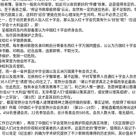
俗易懂，容易为一般民众所接受，如此可以收到更好的“传播”效果。这是值得肯定的
的。至于善恶之报，“用证书佩章能修福”云云，显然有一定的迷信色彩，是不足取的
”技巧层面上说，这样的“迎合”更能在民众心理深处产生共鸣，所以不必责之过苛。
一，在于动员更多的人加入红十字会，那么加入红十字会究竟有什么“好处”呢？“白话
十字会十大利益说》，即：
呈报政府及内务部备案认为中国红十字会终身会员。
，当尽其待遇保护之责任。
给红十字银质佩章。
照，每年春间新题名录印刷后分寄泰东西红十字万国同盟会，公认为万国红十字
书籍、印刷品、纪念品等，函索即寄，不取分文。
保护，免除一切危险。
有荣誉为他会所不及。
权利及名誉职。
，而一县一省并直达中华全国以及五洲万国莫不有会员之名。
以及喜庆等，见佩有红十字徽章者，莫不起敬，平时军警界人员遇红十字会人员亦
对人们产生“诱惑”而心向往之了。常熟分会强调：“诸公不欲求真正之幸福而享此最
运、住此危区，独有本会为救苦救难不二法门，利己利人惟一捷径，吾愿绅富诸公慈
分会以“十大利益”相号召，无非希望人们“或捐输以策其进行，或仗臂以增其成绩”，以
唯一之宗旨”。（第3页）这才是其目的之所在。
利益”，都是常熟分会为传播人道博爱精神之路径所做的探索，事实证明，也取得了相当的
念册》所载《中国红十字会常熟分会会员录》（第10—19页），更能直截地反映出这
员，458名普通会员，22名参加会员，总计各类会员595名。会员人数大增，毫无疑
日记片断》，再现了中国红十字会常熟分会救护防疫的真实场景；《灾区观察记》
唤起人们对生命的珍视和对受害者的人道关怀。这是历史的“警世钟”，值得后人铭记于
以肯定《纪念册》的确为学术研究提供了不少新鲜而难得的历史资料，其价值自不