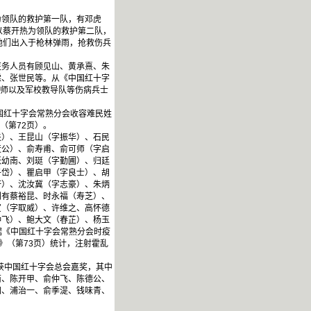
领队的救护第一队，有邓虎
以蔡开热为领队的救护第二队，
他们出入于枪林弹雨，抢救伤兵
务人员有顾见山、黄承熹、朱
霖、张世民等。从《中国红十字
7师以及军校教导队等伤病兵士
国红十字会常熟分会收容难民姓
（第72页）。
）、王昆山（字振华）、石民
迂公）、俞寿甫、俞可师（字启
张幼南、刘珽（字勤圃）、归廷
子岱）、瞿启甲（字良士）、胡
轩）、沈汝冀（字志豪）、朱炳
则有蔡裕昆、时永福（寿芝）、
寅（字取威）、许维之、高怀德
仲飞）、鲍大文（春芷）、杨玉
据《中国红十字会常熟分会时疫
》（第73页）统计，注射霍乱
获中国红十字会总会嘉奖，其中
南、陈开甲、俞仲飞、陈德公、
如、浦治一、俞季湜、钱味青、