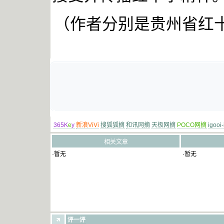
（作者分别是贵州省红
365K
e
y
新浪ViVi
搜狐狐摘
和讯网摘
天极网摘
POCO网摘
igooi
相关文章
·暂无
·暂无
评一评