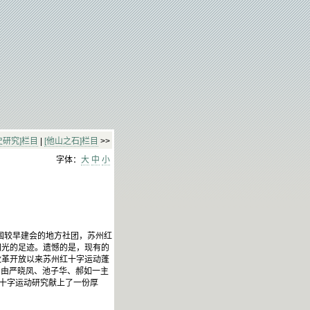
史研究]栏目
|
[他山之石]栏目
>>
字体：
大
中
小
国较早建会的地方社团，苏州红
闪光的足迹。遗憾的是，现有的
改革开放以来苏州红十字运动蓬
，由严晓凤、池子华、郝如一主
红十字运动研究献上了一份厚