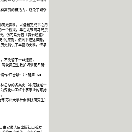
运动的深化改革和社会主义精神
有高度的概括力，避免了繁杂
排历史资料，以备删定成书之用
的一个桥梁。早在北宋司马光撰
传统，仿司马光著《资治通鉴》
略”的原则，使该书记述详赡，
究历史提供了丰富的史料。传承
，不免留下一丝遗憾。
驾驶员卫生救护培训花名册”
作“汪雪鳞”（上册第160
林林总总的各类史书中无疑是一
且为深化中国红十字事业的可持
礼。
者系苏州大学社会学院研究生）
日由安徽人民出版社出版发