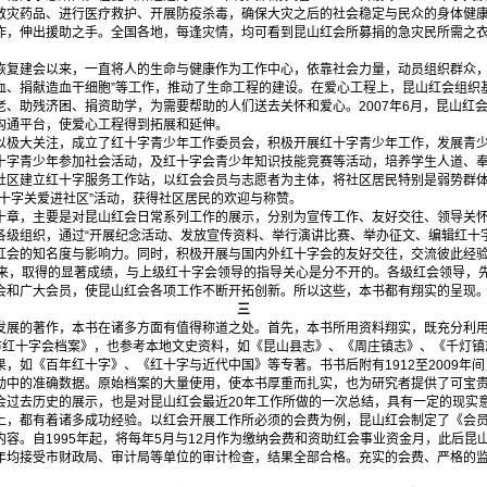
救灾药品、进行医疗救护、开展防疫杀毒，确保大灾之后的社会稳定与民众的身体健
作，伸出援助之手。全国各地，每逢灾情，均可看到昆山红会所募捐的急灾民所需之
复建会以来，一直将人的生命与健康作为工作中心，依靠社会力量，动员组织群众，
血、捐献造血干细胞”等工作，推动了生命工程的建设。在爱心工程上，昆山红会组织
老、助残济困、捐资助学，为需要帮助的人们送去关怀和爱心。2007年6月，昆山红
沟通平台，使爱心工程得到拓展和延伸。
极大关注，成立了红十字青少年工作委员会，积极开展红十字青少年工作，发展青少
十字青少年参加社会活动，及红十字会青少年知识技能竞赛等活动，培养学生人道、
社区建立红十字服务工作站，以红会会员与志愿者为主体，将社区居民特别是弱势群
红十字关爱进社区”活动，获得社区居民的欢迎与称赞。
章，主要是对昆山红会日常系列工作的展示，分别为宣传工作、友好交往、领导关怀
各级组织，通过“开展纪念活动、发放宣传资料、举行演讲比赛、举办征文、编辑红十
红会的知名度与影响力。同时，积极开展与国内外红十字会的友好交往，交流彼此经
年来，取得的显著成绩，与上级红十字会领导的指导关心是分不开的。各级红会领导，
会和广大会员，使昆山红会各项工作不断开拓创新。所以这些，本书都有翔实的呈现
三
展的著作，本书在诸多方面有值得称道之处。首先，本书所用资料翔实，既充分利用
昆山市红十字会档案》，也参考本地文史资料，如《昆山县志》、《周庄镇志》、《千灯
，如《百年红十字》、《红十字与近代中国》等专著。书书后附有1912至2009年
动中的准确数据。原始档案的大量使用，使本书厚重而扎实，也为研究者提供了可宝
过去历史的展示，也是对昆山红会最近20年工作所做的一次总结，具有一定的现实
上，都有着诸多成功经验。以红会开展工作所必须的会费为例，昆山红会制定了《会
容。自1995年起，将每年5月与12月作为缴纳会费和资助红会事业资金月，此后昆山
年均接受市财政局、审计局等单位的审计检查，结果全部合格。充实的会费、严格的