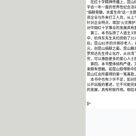
在红十字精神传播上，昆山红
字会一年一度的世界性纪念活动
“捐献骨髓，关爱生命”这一
资企业与外来打工人员，从上个
针对企业特点，增加“火灾救
对中国红十字事业的发展具有
第三，本书弘扬了人道主义精
中，杭伟东先生夫妇资助了31
后，昆山92岁的许佩珍老人，
元，创昆山捐献之最。昆山籍
罗邦达先生停止化疗，从台湾
穷，可以激励更多的爱心人士
第四，本书整体结构严谨，文
来颇有感触。如昆山取得新中
昆山红会所募得的第一笔善款
本书中也有少许不足，如对民
公开出版的著述，它不可能完
的发展，具有积极作用。相信
]]>