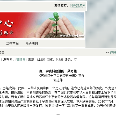
友情支持：
同程
旅游
网
法律章程
电子期刊
栏目
<<
[历
:34 发布者：[
管理员
] 来源：[本站] 浏览：[
438] 评论：[
0]
红十字资料建设的一朵奇葩
——《苏州红十字会志资料长编》评介
郭进萍
年，历经晚清、民国、中华人民共和国三个历史时期，迄今已有近百年的历史。作为全
死扶伤，扶危济困，不断创造新的辉煌，在中国近代史和中华人民共和国史上留下了
国时期，而有关新中国成立后苏州红十字会的学术论著非常有限。这与建国后特别是
建设的相对滞后严重制约着红十字理论研究的深入发展。令人欣喜的是，2010年7月
编》由安徽人民出版社出版发行。该书是“红十字书系”的又一重要成果，为当代中国
一