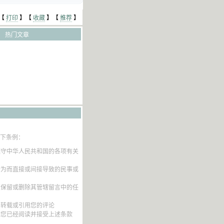
【
打印
】【
收藏
】【
推荐
】
热门文章
以下条例：
遵守中华人民共和国的各项有关
行为而直接或间接导致的民事或
权保留或删除其管辖留言中的任
内转载或引用您的评论
明您已经阅读并接受上述条款