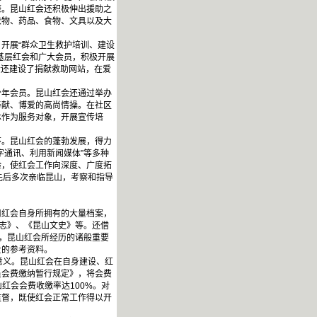
康。昆山红会还积极伸出援助之
衣物、药品、食物、文具以及大
开展“群众卫生救护培训、建设
基层红会和广大会员，积极开展
会还建设了捐献救助网站，在爱
年会员。昆山红会还通过举办
奉献、博爱的高尚情操。在社区
体作为服务对象，开展宣传培
。昆山红会的蓬勃发展，得力
字通讯、利用新闻媒体”等多种
验，使红会工作向深度、广度拓
先后多次亲临昆山，考察和指导
。
红会自身所拥有的大量档案，
镇志》、《昆山文史》等。还借
间，昆山红会所经历的诸般重要
贵的参考资料。
意义。昆山红会在自身建设、红
员会费缴纳暂行规定》，将会费
红会会费收缴率达100%。对
监督，既使红会正常工作得以开