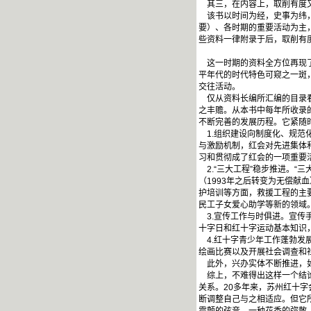
其三，在内容上，取削有度又
该书以时间为经，史事为纬，全
要）、各时期的重要活动为主
些资料一律附录于后，取削有
这一时期的资料全方位再现了
平年代的时代特色可窥之一斑
交往活动。
仅从资料长编所汇编的目录看
之丰赡。从本书中每年所收录
不断完善的发展历程。它紧随
1.组织建设向制度化、规范
与激励机制，红会对先进集体
习和贯彻成了红会的一项重要
2.“三大工程”稳步推进。“
（1993年之后转变为无偿
护培训等方面，救援工程的主
民工子女爱心助学等新的领域
3.宣传工作与时俱进。宣传
十字日和红十字运动基本知识
4.红十字青少年工作蓬勃发
绘画比赛以及开展社会调查和
此外，兴办实体不断推进，如
综上，不难得出这样一个结论
关系。20多年来，苏州红十
断调整自己与之相适应。但它