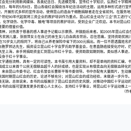
会充分利用新闻媒体、各类纪念日、先进模范等，宣传红十字知识，弘扬红十字精神。
日，每年的5月8日，昆山各级红会围绕当年纪念活动的主题，运用多种形式进行宣传
主题，开展形式多样的宣传活动，使得昆山的造血干细胞捐献者走在全省前列。在服务
世纪90年代起就将三资企业的救护培训作为重点。昆山红会主动为“三企”员工进行“
护、化学烧伤、化学中毒、触电”等项目的救护培训，受到企业广泛欢迎。本书对昆山
重要的借鉴价值。
神，对热衷于慈善的感人事迹予记载以示褒扬，并鼓励后来者。如2005年昆山红会
名贫困儿童，张丽萍女士在自己的亲生女儿白血病去世后，忍住悲痛，坚持资助贫困儿
在70岁女儿的陪同下，将自己从养老保险中省下的300元捐出。而一位不愿透露姓名的
台胞罗邦达先生，捐资设立昆山红十字会罗氏助学基金会，在患直肠癌接受化疗时，仍不
飞至上海，亲手将捐助资金汇到昆山市红十字会，使资助款如期到账。类似感人事迹
投身于红十字事业。
字通俗流畅，具有一定的可读性。本书虽引用大量资料，却不是单纯的资料汇编，书
国成立以来首个公民无偿献血超千人的好成绩，也是实现从有偿卖血向无偿献血转化的城
，来自昆山市委书记、红会名誉会长曹新平等市委领导。书中亦配有大量图片，生动
国时期昆山红会的历史，论述不够充分；对昆山红会的成功经验，未做进一步升华。
美无缺。总体说来，本书的出版展示了昆山红会的历史风貌，对推动中国红十字运动
本书的出版可望激发更多的爱心人士关心、支持红十字事业，将昆山红十字运动推上
（作