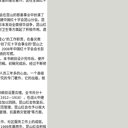
厚重的理论著作，这在全国红十
会在昆山的慈善事业中扮演了
组建中国红十字会昆山分会。昆
日本发动全面侵华战争，昆山红
村卫生等方面起了积极作用。遗
爱心”的工作职责，在备灾救
创了红十字会事业的“昆山之
2008年中国红十字会会长彭
绩的写照。
年，本书纲目设计完毕后，便开
初稿。初稿完成后，经过不断修
作人员三年多的心血。一个县级
研究的专门著作，它的出版，既
书纲目设置合理。全书共分十
12—1916），在战火中建
字会加以回顾。昆山红会恢复后，
规范管理，昆山红会也予以极大
管理、抗震救灾管理”等方面，
作、社区服务工作上的成就。
1999年暴雨中，昆山红会积极