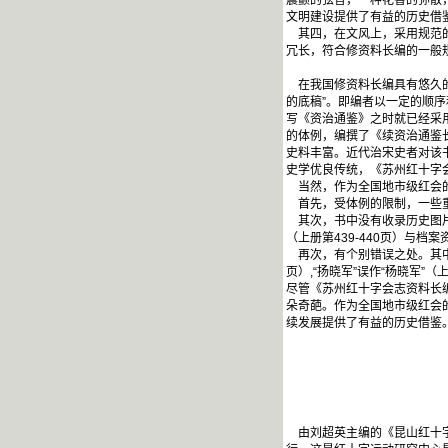
震颤的弦音，一种花香的弥散
文明建设提供了有益的历史借
其四，在文风上，采用规范的
冗长，符合修资料长编的一般
在我国修资料长编具有悠久的
的底稿”。即编者以一定的顺
写《资治通鉴》之时就已经采
的体例，编撰了《续资治通鉴
史料丰富。近代治宋史者对该
史学优良传统，《苏州红十字
当然，作为全国地市级红会的
首先，受体例的限制，一些重
其次，书中没有收录历史图片
（上册第439-440页）与
再次，有个别错误之处。其中有错
页）,“扬晓军”误作“杨晓军
尽管《苏州红十字会志资料长
朵奇葩。作为全国地市级红会
续发展提供了有益的历史借鉴
由刘超英主编的《昆山红十字