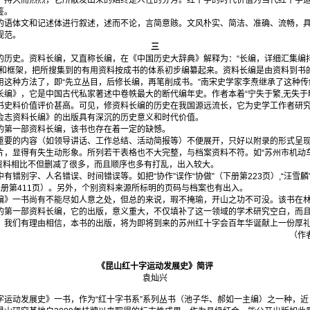
，持久而热烈，它所散发出来的始终是人性的芬芳。红十字的时代价值为当代红十字
鉴。
语体文和记述体进行叙述，述而不论，言简意赅。文风朴实、简洁、准确、流畅，具
规范。
三
历史。资料长编，又直称长编，在《中国历史大辞典》解释为：“长编，详细汇集编
序和框架，把所搜集到的有用资料按成书的体系初步编纂起来。资料长编是由资料到书
用这种方法了，即“先立丛目，后修长编，再笔削成书。”南宋史学家李焘继承了这种
长编》，它是中国古代私家著述中卷帙最大的断代编年史。作者本着“宁失于繁,无失于
书史料价值评价甚高。可见，修资料长编的历史在我国源远流长，它为史学工作者研
会志资料长编》的出版具有深沉的历史意义和时代价值。
第一部资料长编，该书也存在着一定的缺憾。
要的内容（如领导讲话、工作总结、活动简报等）不便展开，只好以附录的形式呈现
，显得有失生动形象。所列若干表格也不大完整，与档案资料不符。如“苏州市机动车
档案资料相比不但删减了很多，而且顺序也多有打乱，出入较大。
别字、人名错误、时间错误等。如把“协作”误作“协做”（下册第223页）,“汪雪麟”误
”（上册第411页）。另外，个别资料来源所标明的页码与档案也有出入。
编》一书尚有不能尽如人意之处，但总的来说，瑕不掩瑜，开山之功不可没。该书在
的第一部资料长编，它的出版，意义重大，不仅填补了这一领域的学术研究空白，而
。我们有理由相信，本书的出版，将为即将到来的苏州红十字会百年华诞献上一份厚
（作
《昆山红十字运动发展史》简评
袁灿兴
运动发展史》一书，作为“红十字书系”系列丛书（池子华、郝如一主编）之一种，近