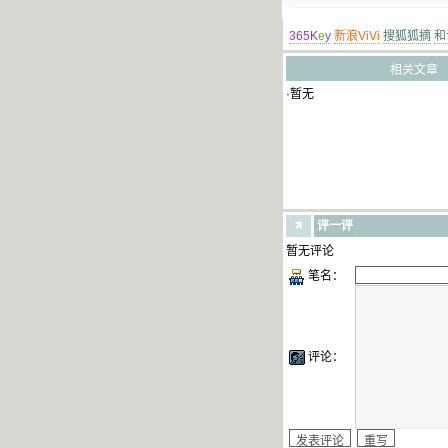
365K
e
y
新浪ViVi
搜狐狐摘
和
相关文章
·暂无
评一评
暂无评论
笔名：
评论：