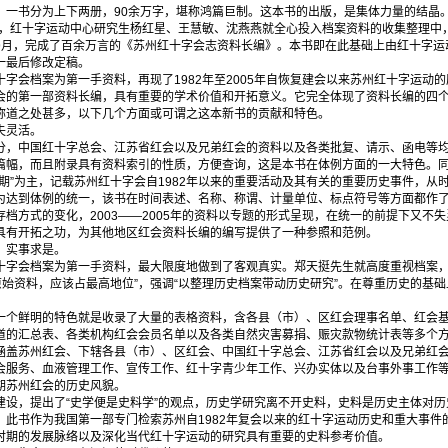
一书分为上下两册，90余万字，堪称鸿篇巨制。这本书的出版，是集体力量的结晶
年初，红十字运动中心研究生杨红星、王慧敏、沈燕燕就全心投入档案资料的收集整理中
9月，完成了百余万言的《苏州红十字会志资料长编》。本书即在此基础上由红十字运
一最后修改定稿。
会档案为第一手资料，再现了1982年至2005年自恢复建会以来苏州红十字运动
会的第一部资料长编，具有重要的学术价值和开拓意义。它完全体现了资料长编的四
称道之处甚多，以下几个方面或可谓之这本新书的贡献和特色。
失灵活。
，中国红十字总会、江苏省红会以及兄弟红会的资料以及各类批复、请示、函电等均
篇幅，而且附录具有资料索引的性质，方便查询，这是本书在体例方面的一大特色。同
期”为主，记载苏州红十字会自1982年以来的重要活动及其有关的重要历史事件，从
为达到体例的统一，该书在时间表述、名称、称谓、计量单位、标点符号等方面都作
档方式的变化，2003——2005年的资料以专题的形式呈现，在统一的前提下又不
具有开拓之功，为其他地区红会资料长编的编写提供了一种参照和范例。
，实事求是。
字会档案为第一手资料，最大限度地做到了客观真实。郑天挺先生就高度重视档案，
原始资料，应该占最高地位”，强调“以整理历史档案带动历史研究”。在尊重历史的基
个鲜明的特色就是收录了大量的表格资料，含各县（市）、区红会理事名单、红会基
道的汇总表、各类机构红会会员名单以及各类自然灾害募捐、赈灾款物统计表等多个
涵盖苏州红会、下辖各县（市）、区红会、中国红十字总会、江苏省红会以及兄弟红
会服务、血液管理工作、宣传工作、红十字青少年工作、兴办实体以及台事外事工作
期苏州红会的历史风貌。
设，提出了“史学便是史料学”的观点，历史学研究离不开史料，史料是历史主体对历
。此书作为我国第一部专门检索苏州自1982年复会以来的红十字运动历史和重大事件
时期的发展脉络以及深化当代红十字运动的研究具有重要的史料参考价值。