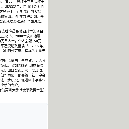
“五八”世界红十字日是红十
。如2002年，昆山红会围绕
地方经济上，针对昆山的大批三
心肺复苏、外伤”救护培训，并
红会的成功经验进行全面总结，
在支援隆昌县贫困儿童的项目
童读书。2008年汶川地震
无名人士，个人捐献150万
忘资助孩童读书。2007年，
，书中随处可见。榜样的力量无
中所点缀的一些典故，让人读
市。又如2005年印尼海啸，
展示昆山红会的历次重要活动。
但作为第一部县级市红十字会
的进一步研究，促进红十字事业
一个新的台阶。
者为苏州大学社会学院博士生）