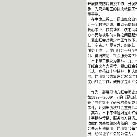
开展抗灾防病防疫工作，分发
手，为兄弟地区的抗灾救援工
量善款。
在生命工程上，昆山红会自恢
红十字救护网络、推动无偿献
爱心事业，扶贫帮困、敬老助
心市民与被帮助人群之间搭起
昆山红会对青少年工作也予以
红十字青少年夏令营，组织红
服务工作上，昆山红会于多个
训、募捐救助、社会服务等“
本书第三板块为第八、九、十
于红会之有力宣传。昆山红会
形式，宣扬红十字精神，扩大
展。昆山红会恢复建会20余
昆山红会工作，鼓舞了昆山红
作为一部展现地方红会历史发
如1988—2009年间的《
鉴了当代红十字研究的最新成果
事件，并列出历次红会重要活
其次，本书不但是对昆山红会
十字精神传播、服务地方经济
收缴作为基层组织考核的一项内
会费及其他费用，昆山红会每
展，也保证了红会的公信力。