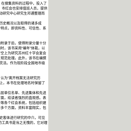
。在搜集资料的过程中，投入了
，市红会也安排值班人员，提供
动研究中心研究生邓通整理而
的历史概况以及取得的诸多成
个特点，即资料性、可信性、系
附录于后，使得附录分量十分
时，该书采用“编年”体裁，以
时空上为研究苏州红十字会复会
了规范处理。此外，该书在编撰
失灵活。作为现阶段全国地市级
认为“离开档案无法研究历
础上，本书在处理地名时保留了
层单位名单、先进集体和先进
方面，给读者强烈的直观感。表
会等各个红会系统，包括组织建
等多个方面，资料丰富翔实，包
史客体进行研究的中介。可见
的工具书是当之无愧的，它对理