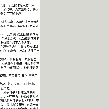
、区红十字会的年度总结（摘
电、通知等。为突出重点，将这
，避免了冗繁拖沓。
。纵览内容，苏州红十字会在和
的组织建设和社会福利以及对外
体，更遑论原始档案资料内容
一个从弱到强，从幼稚到成熟的
主要体现在以下几个方面：
红会领导的选举，重视考核机制
会法》的出台，对这项法律的学
救灾赈济、社会服务、血液管理
、捐献造血干细胞、进行各类救
区医疗、敬老服务，还延伸到农
用，不仅宣传“五八”世界红
令营、智力竞赛、征文比赛、
爱心资助。
。外事台事工作也全面展开。
迁之间存在着一种微妙的互动
展和人们生活的需要为转移，不
社会广播甘霖和阳光。它如一波