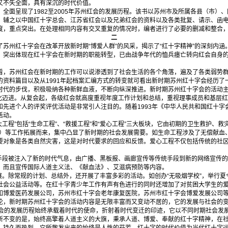
不失全面，具有深沉的时代价值。
面呈现了1982至2005年苏州红会的发展历程。该书以苏州市及所属各县（市）
，辅之以中国红十字总会、江苏省红会以及兄弟红会的资料以及各类批复、请示、函
度，重点突出。在处理相同内容有交叉重复的情况时，编者进行了必要的删减和整合
二
苏州红十字会在改革开放新时期“博爱人群”的风采，揭示了“红十字精神”的深刻内涵
，突出体现在红十字会在新时期的职能转型，已由战争年代的恤兵瘗亡转向红会自身
，苏州红会在新时期的工作可以说渗透到了社会生活的各个角落，遍及了各类弱势群
的资料篇目以及从1991年起档案汇编方式的转变就可看出新时期苏州红十字会经历了
时代的步伐，积极吸纳各种新鲜血液，不断向纵深推进。新时期苏州红十字会的活动
化迈进。从复会起，各级红会就高度重视年度工作计划和总结，重视理事成员和基层
和先进个人的评奖评优活动是非常引人注目的。随着1993年《中华人民共和国红十字
活动。
三大工程”包括“生命工程”、“救援工程”和“爱心工程”三大板块，它由初期的卫生救护、
献血）等工作拓展而来，集中凸显了新时期的社会发展需要。如生命工程涉及了无偿献血
要对象是各类自然灾害，这是对时代要求的回应和反馈。爱心工程不仅包括传统的社
。
手段被注入了新的时代气息，由广播、黑板报、画廊宣传等传统手段到新的网络宣传的使
，而且宣传国际人道主义法、《献血法》、艾滋病预防等内容。
展。除常规的计划、总结外，还开展了丰富多彩的活动。如创办“无吸烟学校”，举行夏
社会公益活动等。在红十字青少年工作有声有色进行的同时还增加了对贫困大学生的
博爱医药发展公司，苏州市红十字会老年康复医院，苏州市红十字会博爱发展公司等
，新时期苏州红十字会的活动内容是无限丰富而又变动不居的，它的发展与社会的变
字会的发展历程始终承载着时代的使命，折射着时代变迁的印迹，它以不同时期社会发
所不变的是，始终高擎着人道主义的大旗，秉承人道、博爱、奉献的红十字精神，在