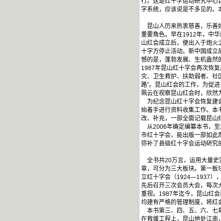
行。这是红十字运动研究中心
字系统，应该说是不多见的。
昆山人历来热衷慈善，乐善好
重要角色。早在1912年，中
山红会成立后，便出入于炮火
十字方停止活动。新中国成立
憾的是，蓬勃发展、生机盎然
1987年昆山红十字会再次恢
灾、卫生救护、扶助弱者、社
路”。昆山红会的工作，为促
珮云在视察昆山红会时，欣然
为纪念昆山红十字会恢复建会2
始着手进行资料收集工作。本
改、补充，一部全面记载昆山
从2006年确定编纂本书，
市红十字会，能出版一部如此
弥补了县级红十字会运动研究
全书共20万言，运用大量史
章，可分为三大板块。第一板块
立红十字会（1924—193
先后召开三次会员大会，每次
重视。1987年迄今，昆山红
均建有严格的管理制度，将红
本书第三、四、五、六、七章
在救援工程上，昆山地处江南，