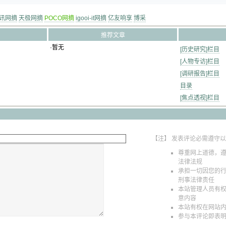
讯网摘
天极网摘
POCO网摘
igooi-it网摘
亿友响享
博采
推荐文章
·暂无
[历史研究]栏目
[人物专访]栏目
[调研报告]栏目
目录
[焦点透视]栏目
【注】 发表评论必需遵守
尊重网上道德，
法律法规
承担一切因您的
刑事法律责任
本站管理人员有
意内容
本站有权在网站
参与本评论即表