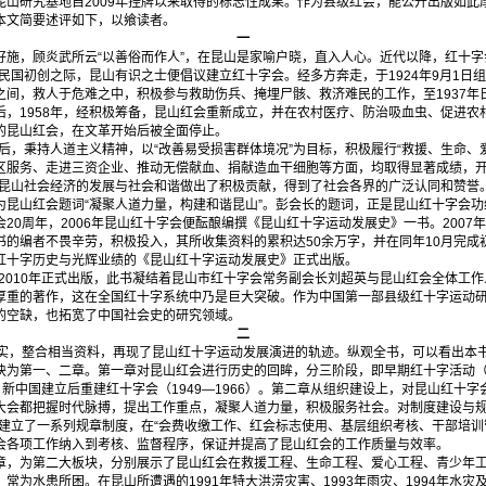
昆山研究基地自2009年挂牌以来取得的标志性成果。作为县级红会，能公开出版如此
本文简要述评如下，以飨读者。
一
施，顾炎武所云“以善俗而作人”，在昆山是家喻户晓，直入人心。近代以降，红十字
华民国初创之际，昆山有识之士便倡议建立红十字会。经多方奔走，于1924年9月1日
之间，救人于危难之中，积极参与救助伤兵、掩埋尸骸、救济难民的工作，至1937年
后，1958年，经积极筹备，昆山红会重新成立，并在农村医疗、防治吸血虫、促进农
的昆山红会，在文革开始后被全面停止。
复后，秉持人道主义精神，以“改善易受损害群体境况”为目标，积极履行“救援、生命、
区服务、走进三资企业、推动无偿献血、捐献造血干细胞等方面，均取得显著成绩，开
进昆山社会经济的发展与社会和谐做出了积极贡献，得到了社会各界的广泛认同和赞誉。
为昆山红会题词“凝聚人道力量，构建和谐昆山”。彭会长的题词，正是昆山红十字会功
0周年，2006年昆山红十字会便酝酿编撰《昆山红十字运动发展史》一书。2007
书的编者不畏辛劳，积极投入，其所收集资料的累积达50余万字，并在同年10月完成
红十字历史与光辉业绩的《昆山红十字运动发展史》正式出版。
至2010年正式出版，此书凝结着昆山市红十字会常务副会长刘超英与昆山红会全体工
厚重的著作，这在全国红十字系统中乃是巨大突破。作为中国第一部县级红十字运动
的空缺，也拓宽了中国社会史的研究领域。
二
实，整合相当资料，再现了昆山红十字运动发展演进的轨迹。纵观全书，可以看出本
为第一、二章。第一章对昆山红会进行历史的回眸，分三阶段，即早期红十字活动（19
7），新中国建立后重建红十字会（1949—1966）。第二章从组织建设上，对昆山红十
大会都把握时代脉搏，提出工作重点，凝聚人道力量，积极服务社会。对制度建设与
会建立了一系列规章制度，在“会费收缴工作、红会标志使用、基层组织考核、干部培训
会各项工作纳入到考核、监督程序，保证并提高了昆山红会的工作质量与效率。
，为第二大板块，分别展示了昆山红会在救援工程、生命工程、爱心工程、青少年工
常为水患所困。在昆山所遭遇的1991年特大洪涝灾害、1993年雨灾、1994年水灾及