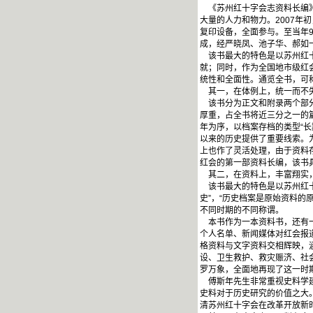
《苏州红十字会志资料长编》
大量的人力和物力。2007
复印设备，全面参与。至当年
成，经严晓凤、池子华、郝如
该书最大的特色是以苏州红十字
就；同时，作为全国地市级红
统性和全面性。通览全书，可
其一，在体例上，统一而不
该书分为正文和附录两个部分
厚重，占全书将近三分之一的
年为序，以档案存档的类型“长
以来的历史提供了重要线索。
上也作了灵活处理，由于资料存
红会的第一部资料长编，该书
其二，在资料上，丰富翔实
该书最大的特色是以苏州红十
史”，“历史档案是原始资料的
不同时期的不同称谓。
本书作为一本资料书，还有一
个人名单、新闻媒体对红会报
格资料与文字资料交相辉映，
设、卫生救护、救灾赈济、社
罗万象，全面地再现了这一时
傅斯年先生非常重视史料学建
史料对于历史研究的价值之大
清苏州红十字会在改革开放新