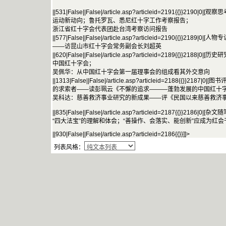
||531|False||False|/article.asp?articleid=2191{{}}2190
运动新动向；鲁托罗瓦、悉尼红十字工作考察报告；
浙江省红十字会代表团赴台湾考察访问报告
||577|False||False|/article.asp?articleid=2190{{}}2189
——访昆山市红十字会常务副会长刘超英
||620|False||False|/article.asp?articleid=2189{{}}218
中国红十字会；
吴佩华：从中国红十字会第一届理事会的组成看其外交意向
||1313|False||False|/article.asp?articleid=2188{{}}21
的求索者——读彭珮云《不懈的追求———蓬勃发展的中国红十
吴科达：慈善救济事业研究的新成果——评《民国以来慈善救济
||835|False||False|/article.asp?articleid=2187{{}}218
“四大法宝”的理解和体会；“善操作、会落实、能创新”应成为红
||930|False||False|/article.asp?articleid=2186{{}}]]>
列表风格：